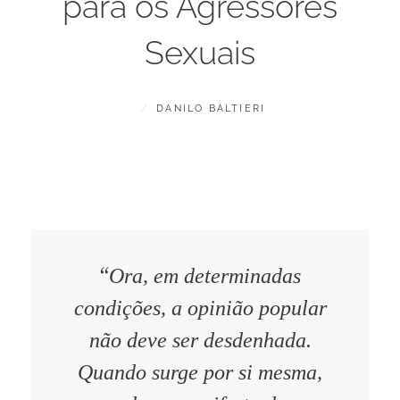
para os Agressores
Sexuais
POSTED
BY
N
DANILO BALTIERI
ON
O
V
E
M
B
R
O
1
8
“
,
Ora, em determinadas
2
0
condições, a opinião popular
2
4
não deve ser desdenhada.
Quando surge por si mesma,