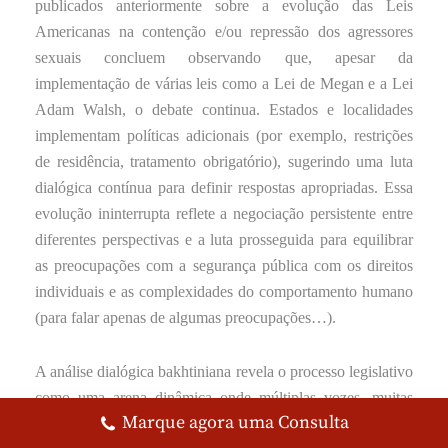
publicados anteriormente sobre a evolução das Leis
Americanas na contenção e/ou repressão dos agressores
sexuais concluem observando que, apesar da
implementação de várias leis como a Lei de Megan e a Lei
Adam Walsh, o debate continua. Estados e localidades
implementam políticas adicionais (por exemplo, restrições
de residência, tratamento obrigatório), sugerindo uma luta
dialógica contínua para definir respostas apropriadas. Essa
evolução ininterrupta reflete a negociação persistente entre
diferentes perspectivas e a luta prosseguida para equilibrar
as preocupações com a segurança pública com os direitos
individuais e as complexidades do comportamento humano
(para falar apenas de algumas preocupações…).
A análise dialógica bakhtiniana revela o processo legislativo
como uma arena dinâmica onde múltiplas vozes, muitas
Marque agora uma Consulta
vezes conflitantes – enraizadas no medo público, na