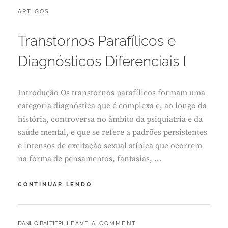
CATEGORIES:
POSTED
ARTIGOS
J
ON
U
L
Transtornos Parafílicos e
H
O
Diagnósticos Diferenciais I
2
8
,
Introdução Os transtornos parafílicos formam uma
2
0
categoria diagnóstica que é complexa e, ao longo da
2
história, controversa no âmbito da psiquiatria e da
6
saúde mental, e que se refere a padrões persistentes
e intensos de excitação sexual atípica que ocorrem
na forma de pensamentos, fantasias, …
TRANSTORNOS
CONTINUAR LENDO
PARAFÍLICOS
E
DIAGNÓSTICOS
BY
DANILO BALTIERI
LEAVE A COMMENT
DIFERENCIAIS