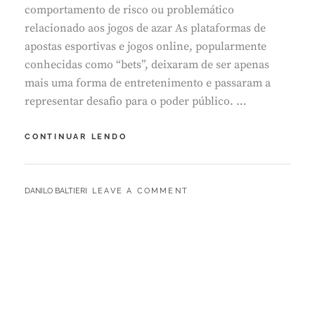
comportamento de risco ou problemático
relacionado aos jogos de azar As plataformas de
apostas esportivas e jogos online, popularmente
conhecidas como “bets”, deixaram de ser apenas
mais uma forma de entretenimento e passaram a
representar desafio para o poder público. …
BETS
CONTINUAR LENDO
AVANÇAM,
NÚMERO
DE
BY
DANILO BALTIERI
LEAVE A COMMENT
VICIADOS
CRESCE
E
DESAFIA
FISCALIZAÇÃO
DO
PODER
PÚBLICO