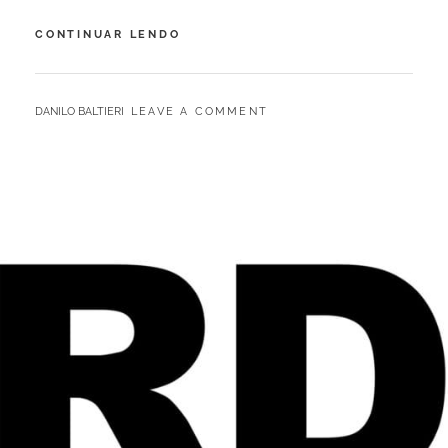
MATROLAGNIA:
CONTINUAR LENDO
UMA
PARAFILIA
RARAMENTE
BY
DANILO BALTIERI
LEAVE A COMMENT
DESCRITA