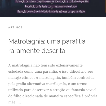
CATEGORIES:
POSTED
ARTIGOS
J
ON
U
L
Matrolagnia: uma parafilia
H
O
raramente descrita
2
1
,
A matrolagnia não tem sido extensivamente
2
0
estudada como uma parafilia, e isso dificulta o seu
2
manejo clínico. A matrolagnia, também conhecida
6
pela grafia alternativa matrilagnia, é um termo
utilizado para descrever a atração ou fantasia sexual
do filho direcionada de maneira específica à própria
mãe. …