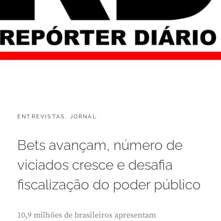
CATEGORIES:
POSTED
ENTREVISTAS
,
JORNAL
J
ON
U
L
Bets avançam, número de
H
O
viciados cresce e desafia
5
,
fiscalização do poder público
2
0
2
10,9 milhões de brasileiros apresentam
6