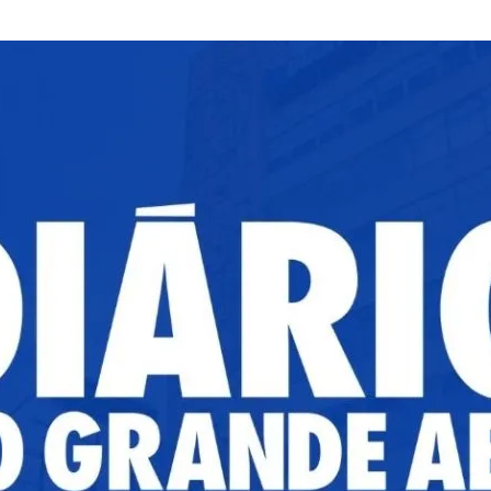
I
L
1
,
2
0
2
6