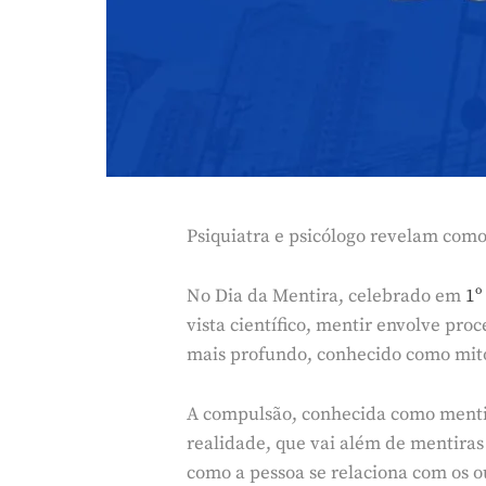
Psiquiatra e psicólogo revelam com
No Dia da Mentira, celebrado em
1º
vista científico, mentir envolve p
mais profundo, conhecido como mi
A compulsão, conhecida como mentira
realidade, que vai além de mentiras
como a pessoa se relaciona com os o