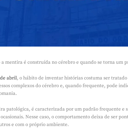
o a mentira é construída no cérebro e quando se torna um 
 de abril
, o hábito de inventar histórias costuma ser tratad
rocessos complexos do cérebro e, quando frequente, pode i
tomania.
 patológica, é caracterizada por um padrão frequente e s
 ocasionais. Nesse caso, o comportamento deixa de ser pont
utros e com o próprio ambiente.