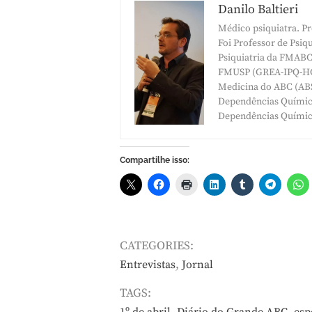
Danilo Baltieri
Médico psiquiatra. Pr
Foi Professor de Psi
Psiquiatria da FMABC 
FMUSP (GREA-IPQ-HCF
Medicina do ABC (ABS
Dependências Química
Dependências Química
Compartilhe isso:
CATEGORIES:
,
Entrevistas
Jornal
TAGS:
,
,
1º de abril
Diário do Grande ABC
esp