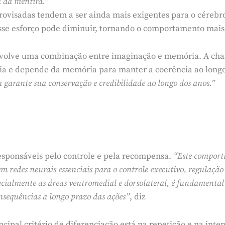
l da mentira.”
rovisadas tendem a ser ainda mais exigentes para o cérebr
 esse esforço pode diminuir, tornando o comportamento mai
envolve uma combinação entre imaginação e memória. A cha
ria e depende da memória para manter a coerência ao long
 garante sua conservação e credibilidade ao longo dos anos.”
esponsáveis pelo controle e pela recompensa.
“Este comport
 em redes neurais essenciais para o controle executivo, regulaç
ecialmente as áreas ventromedial e dorsolateral, é fundamental 
nsequências a longo prazo das ações”
, diz
cipal critério de diferenciação está na repetição e na inte