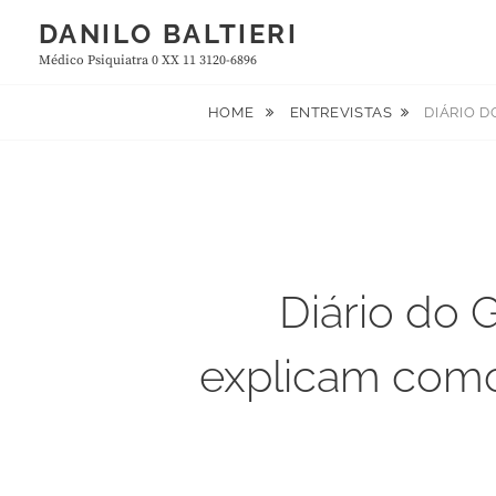
Skip
DANILO BALTIERI
to
Médico Psiquiatra 0 XX 11 3120-6896
content
HOME
ENTREVISTAS
DIÁRIO D
Diário do G
explicam como