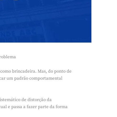
problema
o como brincadeira. Mas, do ponto de
ndicar um padrão comportamental
istemático de distorção da
ual e passa a fazer parte da forma