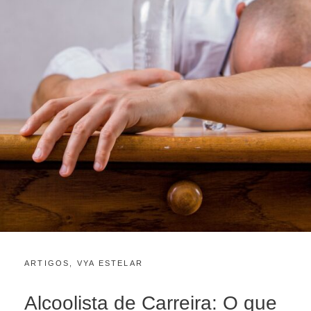
CATEGORIES:
POSTED
ARTIGOS
,
VYA ESTELAR
O
ON
U
T
Alcoolista de Carreira: O que
U