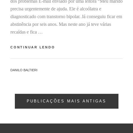
dos problemas E-mail enviado por uma leitora “Meu marido
0
precisa urgentemente de ajuda. Ele é alcoólatra e
1
diagnosticado com transtorno bipolar. Já conseguiu ficar em
9
abstinência por seis anos. Mas neste ano já teve várias
recaídas e fica …
MEU
CONTINUAR LENDO
MARIDO
É
ALCOÓLATRA
BY
DANILO BALTIERI
E
TEM
TRANSTORNO
BIPOLAR.
O
Navegação
QUE
PUBLICAÇÕES MAIS ANTIGAS
FAÇO?
por
posts