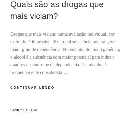
Quais são as drogas que
S
T
mais viciam?
O
2
6
Drogas que mais viciam: numa avaliação individual, por
,
2
exemplo, é impossível dizer qual substância poderá gerar
0
maior grau de dependência. No entanto, de modo genérico,
2
o álcool é a substância com maior potencial para induzir
1
quadros de síndrome de dependência. E a nicotina é
frequentemente considerada …
QUAIS
CONTINUAR LENDO
SÃO
AS
DROGAS
BY
DANILO BALTIERI
QUE
MAIS
VICIAM?