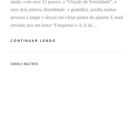
0
ajuda, com seus 12 passos, a “Oração da Serenidade”, e
2
seus dois pilares, (humildade e gratidão), auxilia muitas
2
pessoas a largar o álcool em várias partes do planeta E-mail
enviado por um leitor “Frequento o A.A há …
ALCOÓLICOS
CONTINUAR LENDO
ANÔNIMOS:
COMO
A
BY
DANILO BALTIERI
FILOSOFIA
DO
A.A
AJUDA
A
LARGAR
O
ÁLCOOL