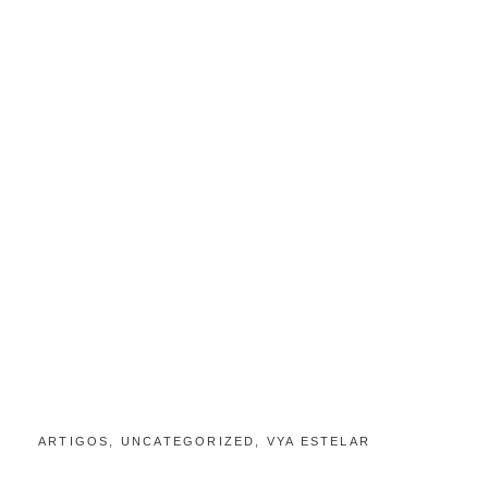
CATEGORIES:
POSTED
ARTIGOS
,
UNCATEGORIZED
,
VYA ESTELAR
A
ON
G
O