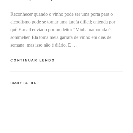
R
O
Reconhecer quando o vinho pode ser uma porta para o
3
,
alcoolismo pode se tornar uma tarefa difícil; entenda por
2
quê E-mail enviado por um leitor “Minha namorada é
0
sommelier. Ela toma meia garrafa de vinho em dias de
2
semana, mas isso não é diário. E …
1
QUANDO
CONTINUAR LENDO
O
VINHO
PODE
BY
DANILO BALTIERI
SER
UMA
PORTA
PARA
O
ALCOOLISMO?