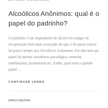
ON
U
N
Alcoólicos Anônimos: qual é o
H
O
papel do padrinho?
1
6
,
O padrinho é um dependente de álcool em estágio de
2
0
recuperação bem mais avançado do que o de quem entrou
2
há pouco tempo nos Alcoólicos Anônimos. Ele não tem um
2
papel de prestar assistência psicológica, material,
matrimonial, profissional etc. Então, qual seria o grande
papel …
ALCOÓLICOS
CONTINUAR LENDO
ANÔNIMOS:
QUAL
É
BY
DANILO BALTIERI
O
PAPEL