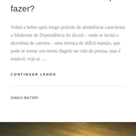
B
fazer?
R
O
6
Voltar a beber após longo período de abstinência caracteriza
,
2
a Síndrome de Dependência do álcool – onde se inclui o
0
alcoolista de carreira – uma doença de difícil manejo, que
2
pode se tornar um eterno flagelo na vida da pessoa, mas é
2
tratável; veja as …
ALCOOLISTA
CONTINUAR LENDO
DE
CARREIRA:
O
BY
DANILO BALTIERI
QUE
FAZER?