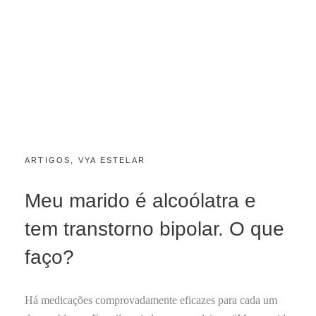
CATEGORIES:
POSTED
ARTIGOS
,
VYA ESTELAR
N
ON
O
V
Meu marido é alcoólatra e
E
M
tem transtorno bipolar. O que
B
R
faço?
O
1
6
Há medicações comprovadamente eficazes para cada um
,
2