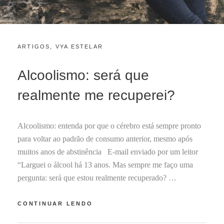
CATEGORIES:
POSTED
ARTIGOS
,
VYA ESTELAR
A
ON
B
R
Alcoolismo: será que
I
L
realmente me recuperei?
7
,
2
Alcoolismo: entenda por que o cérebro está sempre pronto
0
2
para voltar ao padrão de consumo anterior, mesmo após
2
muitos anos de abstinência E-mail enviado por um leitor
“Larguei o álcool há 13 anos. Mas sempre me faço uma
pergunta: será que estou realmente recuperado? …
ALCOOLISMO:
CONTINUAR LENDO
SERÁ
QUE