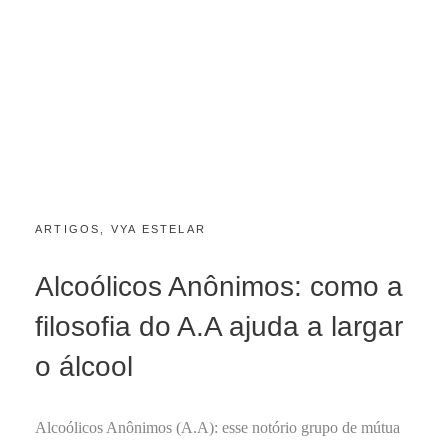
CATEGORIES:
POSTED
ARTIGOS
,
VYA ESTELAR
J
ON
A
N
Alcoólicos Anônimos: como a
E
I
filosofia do A.A ajuda a largar
R
O
o álcool
2
8
,
Alcoólicos Anônimos (A.A): esse notório grupo de mútua
2