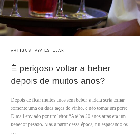
CATEGORIES:
POSTED
ARTIGOS
,
VYA ESTELAR
F
ON
E
V
É perigoso voltar a beber
E
R
depois de muitos anos?
E
I
R
Depois de ficar muitos anos sem beber, a ideia seria tomar
O
2
somente uma ou duas taças de vinho, e não tomar um porre
4
E-mail enviado por um leitor “Até há 20 anos atrás era um
,
bebedor pesado. Mas a partir dessa época, fui espaçando os
2
…
0
2