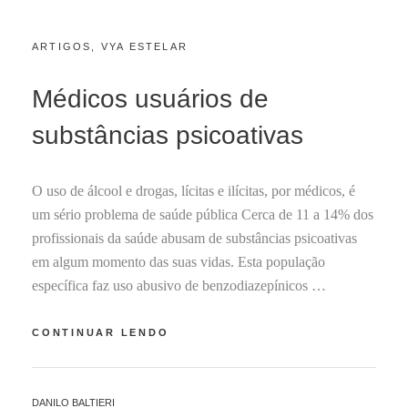
CATEGORIES:
POSTED
ARTIGOS
,
VYA ESTELAR
A
ON
B
R
Médicos usuários de
I
L
substâncias psicoativas
6
,
2
O uso de álcool e drogas, lícitas e ilícitas, por médicos, é
0
2
um sério problema de saúde pública Cerca de 11 a 14% dos
1
profissionais da saúde abusam de substâncias psicoativas
em algum momento das suas vidas. Esta população
específica faz uso abusivo de benzodiazepínicos …
MÉDICOS
CONTINUAR LENDO
USUÁRIOS
DE
SUBSTÂNCIAS
BY
DANILO BALTIERI
PSICOATIVAS