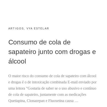
CATEGORIES:
POSTED
ARTIGOS
,
VYA ESTELAR
J
ON
A
N
Consumo de cola de
E
I
sapateiro junto com drogas e
R
O
álcool
2
3
,
O maior risco do consumo de cola de sapateiro com álcool
2
0
e drogas é o de intoxicação combinada E-mail enviado por
2
uma leitora “Gostaria de saber se o uso abusivo e contínuo
0
de cola de sapateiro, juntamente com as medicações
Quetiapina, Clonazepan e Fluoxetina causa …