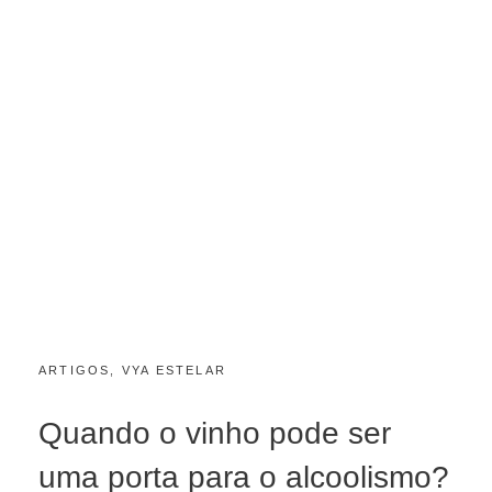
CATEGORIES:
POSTED
ARTIGOS
,
VYA ESTELAR
N
ON
O
V
Quando o vinho pode ser
E
M
uma porta para o alcoolismo?
B