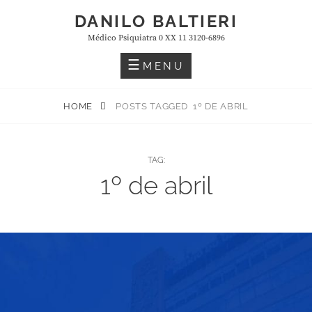
Skip
DANILO BALTIERI
to
Médico Psiquiatra 0 XX 11 3120-6896
content
MENU
HOME
POSTS TAGGED
1º DE ABRIL
TAG:
1º de abril