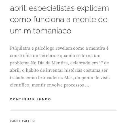
L
abril: especialistas explicam
1
,
como funciona a mente de
2
0
um mitomaníaco
2
6
Psiquiatra e psicólogo revelam como a mentira é
construída no cérebro e quando se torna um
problema No Dia da Mentira, celebrado em 1º de
abril, o hábito de inventar histórias costuma ser
tratado como brincadeira. Mas, do ponto de vista
científico, mentir envolve processos …
DIÁRIO
CONTINUAR LENDO
DO
GRANDE
ABC:
BY
DANILO BALTIERI
1º
L