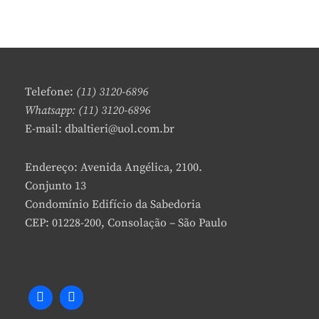
DE
E
ABRIL:
A
ESPECIALISTAS
V
EXPLICAM
E
COMO
A
FUNCIONA
C
A
Telefone:
(11) 3120-6896
O
MENTE
Whatsapp: (11) 3120-6896
M
DE
E-mail: dbaltieri@uol.com.br
M
UM
E
MITOMANÍACO
N
Endereço: Avenida Angélica, 2100.
T
Conjunto 13
Condomínio Edifício da Sabedoria
CEP: 01228-200, Consolação – São Paulo