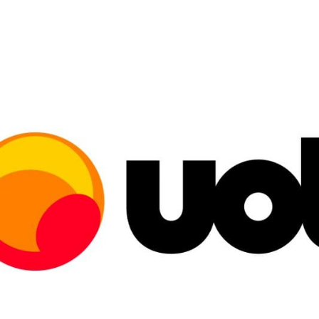
DE
ABRIL:
ESPECIALISTAS
EXPLICAM
COMO
FUNCIONA
A
MENTE
DE
UM
MITOMANÍACO