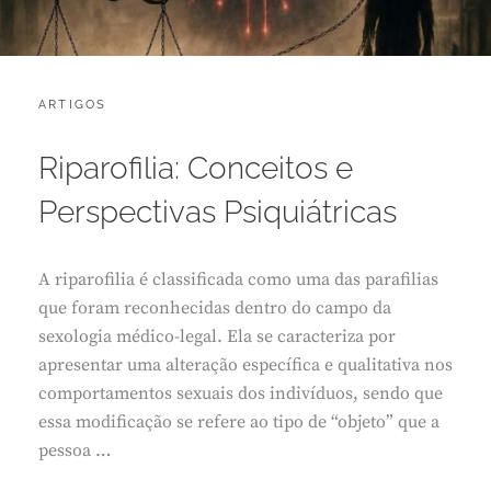
CATEGORIES:
POSTED
ARTIGOS
M
ON
A
R
Riparofilia: Conceitos e
Ç
O
Perspectivas Psiquiátricas
1
8
,
A riparofilia é classificada como uma das parafilias
2
0
que foram reconhecidas dentro do campo da
2
sexologia médico-legal. Ela se caracteriza por
6
apresentar uma alteração específica e qualitativa nos
comportamentos sexuais dos indivíduos, sendo que
essa modificação se refere ao tipo de “objeto” que a
pessoa …