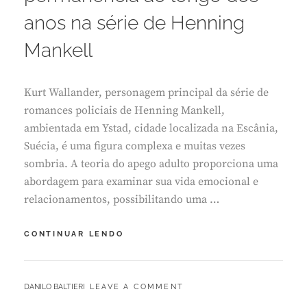
2
anos na série de Henning
6
Mankell
Kurt Wallander, personagem principal da série de
romances policiais de Henning Mankell,
ambientada em Ystad, cidade localizada na Escânia,
Suécia, é uma figura complexa e muitas vezes
sombria. A teoria do apego adulto proporciona uma
abordagem para examinar sua vida emocional e
relacionamentos, possibilitando uma …
UMA
CONTINUAR LENDO
ANÁLISE
SINTÓPICA
DO
BY
DANILO BALTIERI
LEAVE A COMMENT
ESTILO
DE