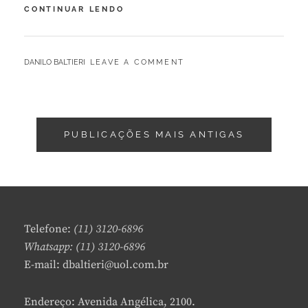
RIPAROFILIA:
CONTINUAR LENDO
CONCEITOS
E
PERSPECTIVAS
BY
DANILO BALTIERI
LEAVE A COMMENT
PSIQUIÁTRICAS
Navegação
PUBLICAÇÕES MAIS ANTIGAS
por
posts
Telefone:
(11) 3120-6896
Whatsapp: (11) 3120-6896
E-mail: dbaltieri@uol.com.br
Endereço: Avenida Angélica, 2100.