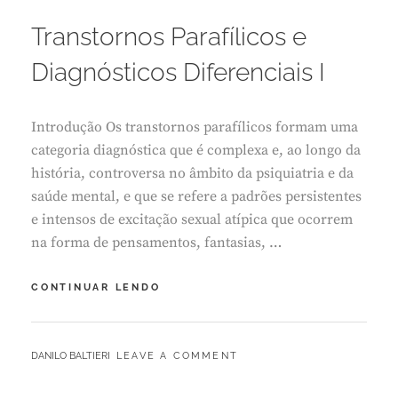
ON
U
L
Transtornos Parafílicos e
H
O
Diagnósticos Diferenciais I
2
8
,
Introdução Os transtornos parafílicos formam uma
2
0
categoria diagnóstica que é complexa e, ao longo da
2
história, controversa no âmbito da psiquiatria e da
6
saúde mental, e que se refere a padrões persistentes
e intensos de excitação sexual atípica que ocorrem
na forma de pensamentos, fantasias, …
TRANSTORNOS
CONTINUAR LENDO
PARAFÍLICOS
E
DIAGNÓSTICOS
BY
DANILO BALTIERI
LEAVE A COMMENT
DIFERENCIAIS
I