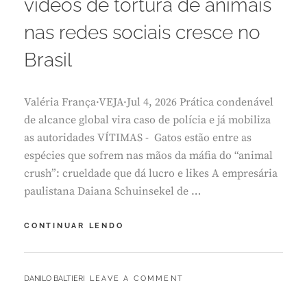
vídeos de tortura de animais
4
,
nas redes sociais cresce no
2
0
Brasil
2
6
Valéria França·VEJA·Jul 4, 2026 Prática condenável
de alcance global vira caso de polícia e já mobiliza
as autoridades VÍTIMAS - Gatos estão entre as
espécies que sofrem nas mãos da máfia do “animal
crush”: crueldade que dá lucro e likes A empresária
paulistana Daiana Schuinsekel de …
VEJA:
CONTINUAR LENDO
O
NOVO
HORROR
BY
DANILO BALTIERI
LEAVE A COMMENT
DIGITAL:
VÍDEOS