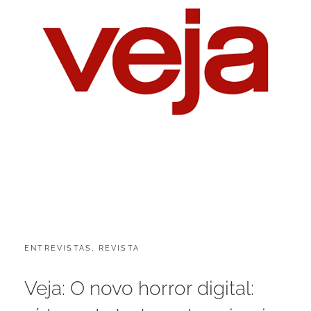
CATEGORIES:
POSTED
ENTREVISTAS
,
REVISTA
J
ON
U
L
Veja: O novo horror digital:
H
O