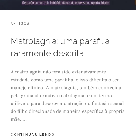
CATEGORIES:
POSTED
ARTIGOS
J
ON
U
L
Matrolagnia: uma parafilia
H
O
raramente descrita
2
1
,
A matrolagnia não tem sido extensivamente
2
0
estudada como uma parafilia, e isso dificulta o seu
2
manejo clínico. A matrolagnia, também conhecida
6
pela grafia alternativa matrilagnia, é um termo
utilizado para descrever a atração ou fantasia sexual
do filho direcionada de maneira específica à própria
mãe. …
MATROLAGNIA:
CONTINUAR LENDO