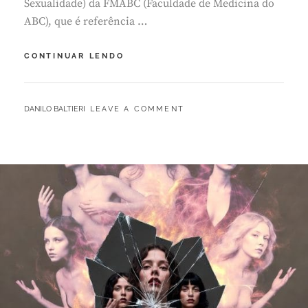
Sexualidade) da FMABC (Faculdade de Medicina do
ABC), que é referência …
DIÁRIO
CONTINUAR LENDO
DO
GRANDE
ABC
BY
DANILO BALTIERI
LEAVE A COMMENT
–
DANILO
BALTIERI:
‘É
POSSÍVEL
CONTROLAR
IMPULSOS
E
PREVENIR
CRIMES’