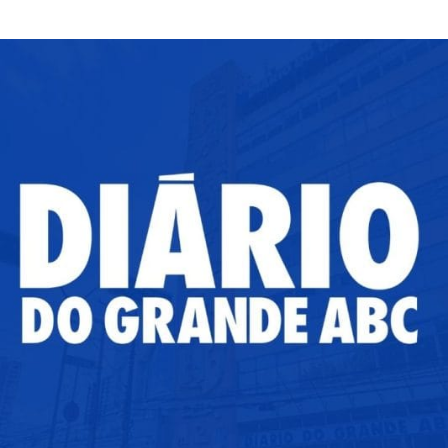
DE
TORTURA
DE
ANIMAIS
NAS
REDES
SOCIAIS
CRESCE
NO
BRASIL