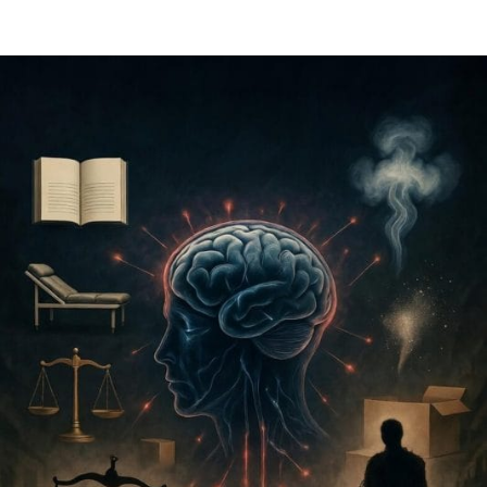
APEGO
DE
KURT
WALLANDER:
MUDANÇAS
OU
PERMANÊNCIA
AO
LONGO
DOS
ANOS
NA
SÉRIE
DE
HENNING
MANKELL