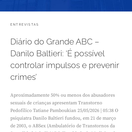
CATEGORIES:
POSTED
ENTREVISTAS
M
ON
A
I
Diário do Grande ABC –
O
2
Danilo Baltieri: ‘É possível
5
,
controlar impulsos e prevenir
2
0
crimes’
2
6
Aproximadamente 50% ou menos dos abusadores
sexuais de crianças apresentam Transtorno
Pedofílico Tatiane Pamboukian 25/05/2026 | 05:38 O
psiquiatra Danilo Baltieri fundou, em 21 de março
de 2003, o ABSex (Ambulatório de Transtornos da