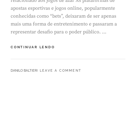
relacionado aos jogos de azar As plataformas de
apostas esportivas e jogos online, popularmente
conhecidas como “bets”, deixaram de ser apenas
mais uma forma de entretenimento e passaram a
representar desafio para o poder público. …
BETS
CONTINUAR LENDO
AVANÇAM,
NÚMERO
DE
BY
DANILO BALTIERI
LEAVE A COMMENT
VICIADOS
CRESCE
E
DESAFIA
FISCALIZAÇÃO
DO
PODER
PÚBLICO