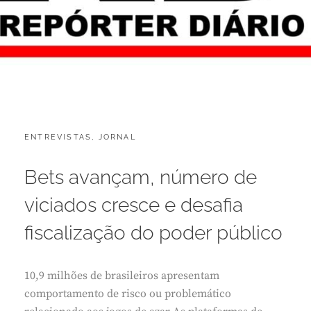
CATEGORIES:
POSTED
ENTREVISTAS
,
JORNAL
J
ON
U
L
Bets avançam, número de
H
O
viciados cresce e desafia
5
,
fiscalização do poder público
2
0
2
10,9 milhões de brasileiros apresentam
6
comportamento de risco ou problemático