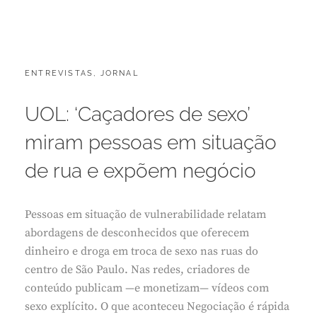
CATEGORIES:
POSTED
ENTREVISTAS
,
JORNAL
M
ON
A
R
UOL: ‘Caçadores de sexo’
Ç
O
miram pessoas em situação
2
8
de rua e expõem negócio
,
2
0
Pessoas em situação de vulnerabilidade relatam
2
6
abordagens de desconhecidos que oferecem
dinheiro e droga em troca de sexo nas ruas do
centro de São Paulo. Nas redes, criadores de
conteúdo publicam —e monetizam— vídeos com
sexo explícito. O que aconteceu Negociação é rápida