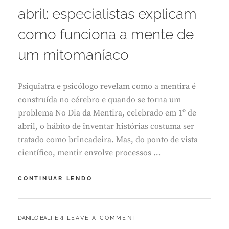
L
abril: especialistas explicam
1
,
como funciona a mente de
2
0
um mitomaníaco
2
6
Psiquiatra e psicólogo revelam como a mentira é
construída no cérebro e quando se torna um
problema No Dia da Mentira, celebrado em 1º de
abril, o hábito de inventar histórias costuma ser
tratado como brincadeira. Mas, do ponto de vista
científico, mentir envolve processos …
DIÁRIO
CONTINUAR LENDO
DO
GRANDE
ABC:
BY
DANILO BALTIERI
LEAVE A COMMENT
1º