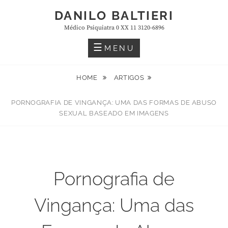
Skip
DANILO BALTIERI
to
Médico Psiquiatra 0 XX 11 3120-6896
content
MENU
HOME
ARTIGOS
PORNOGRAFIA DE VINGANÇA: UMA DAS FORMAS DE ABUSO
SEXUAL BASEADO EM IMAGENS
Pornografia de
Vingança: Uma das