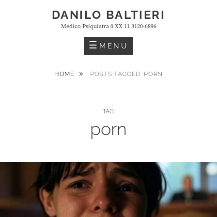
Skip
DANILO BALTIERI
to
Médico Psiquiatra 0 XX 11 3120-6896
content
MENU
HOME
POSTS TAGGED
PORN
TAG:
porn