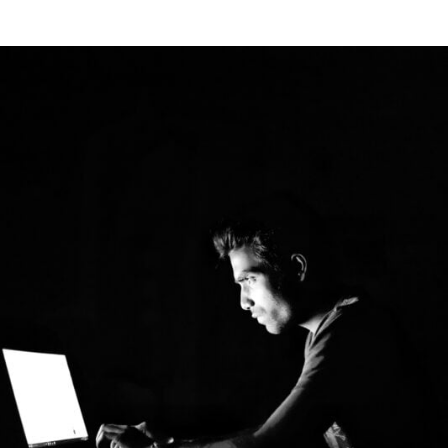
DE
ABUSO
SEXUAL
BASEADO
EM
IMAGENS