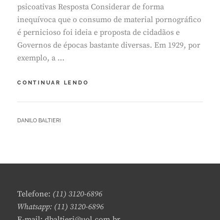
2
psicoativas Resposta Considerar de forma
inequívoca que o consumo de material pornográfico
é pernicioso foi ideia e proposta de cidadãos e
Governos de épocas bastante diversas. Em 1929, por
exemplo, a …
VÍCIO
CONTINUAR LENDO
EM
PORNOGRAFIA
ESTÁ
BY
DANILO BALTIERI
NO
MESMO
PATAMAR
DO
DAS
DROGAS?
Telefone:
(11) 3120-6896
Whatsapp: (11) 3120-6896
E-mail: dbaltieri@uol.com.br