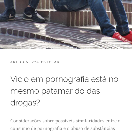
CATEGORIES:
POSTED
ARTIGOS
,
VYA ESTELAR
A
ON
G
O
Vício em pornografia está no
S
T
mesmo patamar do das
O
1
drogas?
1
,
2
Considerações sobre possíveis similaridades entre o
0
2
consumo de pornografia e o abuso de substâncias