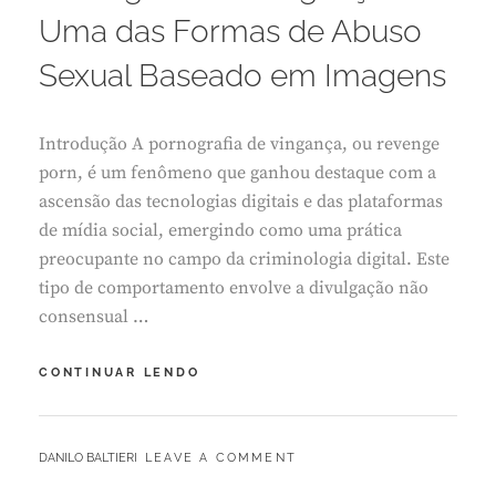
O
Uma das Formas de Abuso
1
0
Sexual Baseado em Imagens
,
2
0
Introdução A pornografia de vingança, ou revenge
2
5
porn, é um fenômeno que ganhou destaque com a
ascensão das tecnologias digitais e das plataformas
de mídia social, emergindo como uma prática
preocupante no campo da criminologia digital. Este
tipo de comportamento envolve a divulgação não
consensual …
PORNOGRAFIA
CONTINUAR LENDO
DE
VINGANÇA:
UMA
BY
DANILO BALTIERI
LEAVE A COMMENT
DAS
FORMAS