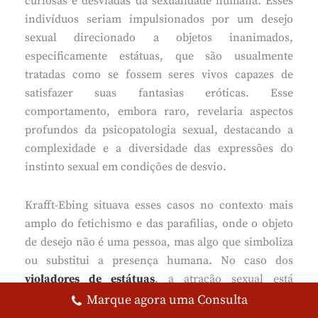
curiosas e desviadas da sexualidade humana. Esses
indivíduos seriam impulsionados por um desejo
sexual direcionado a objetos inanimados,
especificamente estátuas, que são usualmente
tratadas como se fossem seres vivos capazes de
satisfazer suas fantasias eróticas. Esse
comportamento, embora raro, revelaria aspectos
profundos da psicopatologia sexual, destacando a
complexidade e a diversidade das expressões do
instinto sexual em condições de desvio.
Krafft-Ebing situava esses casos no contexto mais
amplo do fetichismo e das parafilias, onde o objeto
de desejo não é uma pessoa, mas algo que simboliza
ou substitui a presença humana. No caso dos
violadores de estátuas
, a atração sexual está
vinculada à forma artística, muitas vezes idealizada,
Marque agora uma Consulta
que representa o corpo feminino ou masculino. A