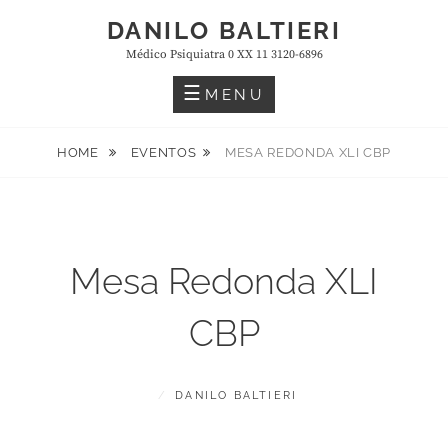
Skip
DANILO BALTIERI
to
Médico Psiquiatra 0 XX 11 3120-6896
content
MENU
HOME
EVENTOS
MESA REDONDA XLI CBP
Mesa Redonda XLI
CBP
POSTED
BY
S
DANILO BALTIERI
ON
E
T