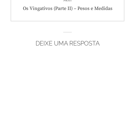
NEXT
Next
Os Vingativos (Parte II) – Pesos e Medidas
post:
DEIXE UMA RESPOSTA