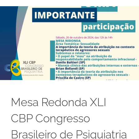
E
M
B
R
O
1
2
,
2
0
2
4
Mesa Redonda XLI
CBP Congresso
Brasileiro de Psiquiatria