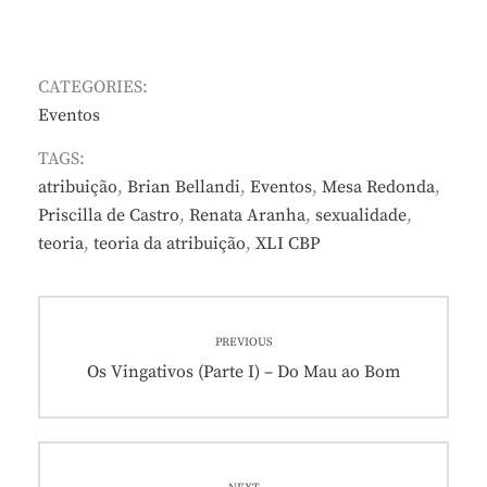
CATEGORIES:
Eventos
TAGS:
atribuição
,
Brian Bellandi
,
Eventos
,
Mesa Redonda
,
Priscilla de Castro
,
Renata Aranha
,
sexualidade
,
teoria
,
teoria da atribuição
,
XLI CBP
Navegação
PREVIOUS
de
Previous
Os Vingativos (Parte I) – Do Mau ao Bom
post:
Post