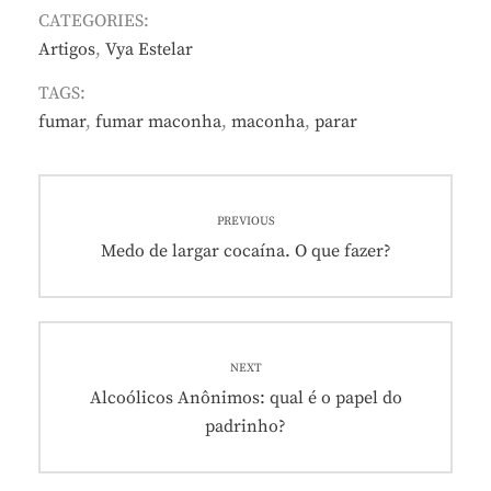
CATEGORIES:
Artigos
,
Vya Estelar
TAGS:
fumar
,
fumar maconha
,
maconha
,
parar
Navegação
PREVIOUS
de
Previous
Medo de largar cocaína. O que fazer?
post:
Post
NEXT
Next
Alcoólicos Anônimos: qual é o papel do
post:
padrinho?