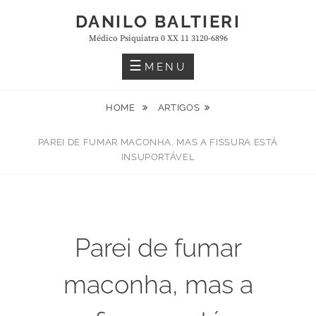
Skip
DANILO BALTIERI
to
Médico Psiquiatra 0 XX 11 3120-6896
content
MENU
HOME
ARTIGOS
PAREI DE FUMAR MACONHA, MAS A FISSURA ESTÁ
INSUPORTÁVEL
Parei de fumar
maconha, mas a