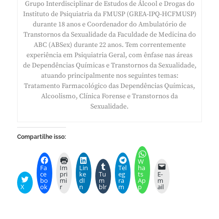
Grupo Interdisciplinar de Estudos de Álcool e Drogas do
Instituto de Psiquiatria da FMUSP (GREA-IPQ-HCFMUSP)
durante 18 anos e Coordenador do Ambulatório de
Transtornos da Sexualidade da Faculdade de Medicina do
ABC (ABSex) durante 22 anos. Tem correntemente
experiência em Psiquiatria Geral, com ênfase nas áreas
de Dependências Químicas e Transtornos da Sexualidade,
atuando principalmente nos seguintes temas:
Tratamento Farmacológico das Dependências Químicas,
Alcoolismo, Clínica Forense e Transtornos da
Sexualidade.
Compartilhe isso:
W
Fa
Im
Lin
Tel
ha
ce
pri
ke
Tu
eg
ts
E-
bo
mi
dI
m
ra
Ap
m
X
ok
r
n
blr
m
p
ail