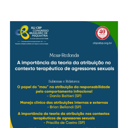
H
O
4
,
2
0
2
4