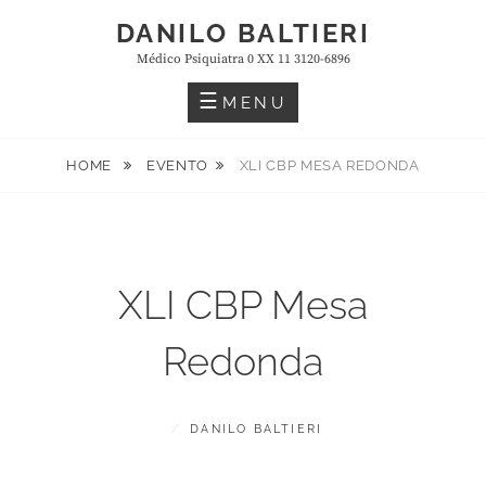
Skip
DANILO BALTIERI
to
Médico Psiquiatra 0 XX 11 3120-6896
content
MENU
HOME
EVENTO
XLI CBP MESA REDONDA
XLI CBP Mesa
Redonda
POSTED
BY
J
DANILO BALTIERI
ON
U
N