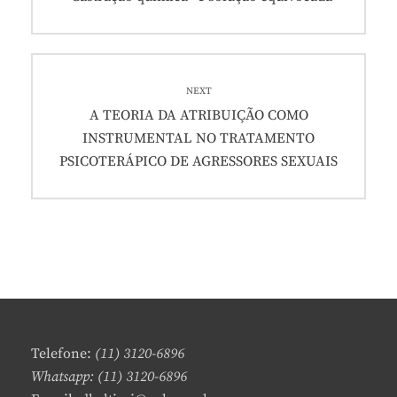
post:
Post
NEXT
Next
A TEORIA DA ATRIBUIÇÃO COMO
post:
INSTRUMENTAL NO TRATAMENTO
PSICOTERÁPICO DE AGRESSORES SEXUAIS
Telefone:
(11) 3120-6896
Whatsapp: (11) 3120-6896