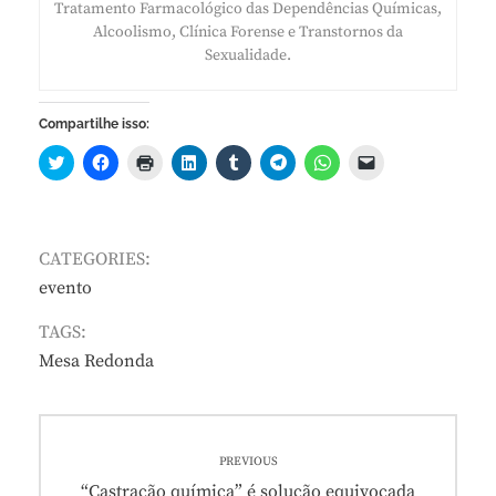
Tratamento Farmacológico das Dependências Químicas,
Alcoolismo, Clínica Forense e Transtornos da
Sexualidade.
Compartilhe isso:
CATEGORIES:
evento
TAGS:
Mesa Redonda
Navegação
PREVIOUS
de
Previous
“Castração química” é solução equivocada