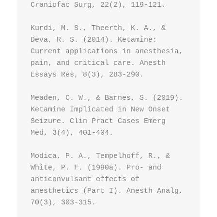
Craniofac Surg, 22(2), 119-121.

Kurdi, M. S., Theerth, K. A., & 
Deva, R. S. (2014). Ketamine: 
Current applications in anesthesia, 
pain, and critical care. Anesth 
Essays Res, 8(3), 283-290.

Meaden, C. W., & Barnes, S. (2019). 
Ketamine Implicated in New Onset 
Seizure. Clin Pract Cases Emerg 
Med, 3(4), 401-404.

Modica, P. A., Tempelhoff, R., & 
White, P. F. (1990a). Pro- and 
anticonvulsant effects of 
anesthetics (Part I). Anesth Analg, 
70(3), 303-315.
