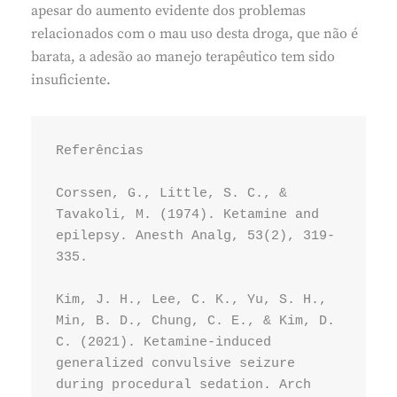
apesar do aumento evidente dos problemas
relacionados com o mau uso desta droga, que não é
barata, a adesão ao manejo terapêutico tem sido
insuficiente.
Referências

Corssen, G., Little, S. C., & 
Tavakoli, M. (1974). Ketamine and 
epilepsy. Anesth Analg, 53(2), 319-
335.

Kim, J. H., Lee, C. K., Yu, S. H., 
Min, B. D., Chung, C. E., & Kim, D. 
C. (2021). Ketamine-induced 
generalized convulsive seizure 
during procedural sedation. Arch 