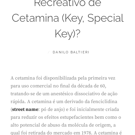
Recreativo de
Cetamina (Key, Special
Key)?
POSTED
BY
J
DANILO BALTIERI
ON
U
L
H
O
A cetamina foi disponibilizada pela primeira vez
1
para uso comercial no final da década de 60,
9
,
tratando-se de um anestésico dissociativo de ação
2
rápida. A cetamina é um derivado da fenciclidina
0
2
(
street name
: pó de anjo) e foi inicialmente criada
4
para reduzir os efeitos estupefacientes bem como o
alto potencial de abuso da molécula de origem, a
qual foi retirada do mercado em 1978. A cetamina é