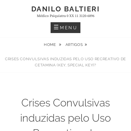
Skip
DANILO BALTIERI
to
Médico Psiquiatra 0 XX 11 3120-6896
content
MENU
HOME
ARTIGOS
CRISES CONVULSIVAS INDUZIDAS PELO USO RECREATIVO DE
CETAMINA (KEY, SPECIAL KEY)?
Crises Convulsivas
induzidas pelo Uso