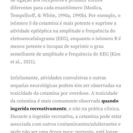
de ligação aos receptores e produzir efeitos
diferentes para cada enantiômero (Modica,
Tempelhoff, & White, 1990a, 1990b). Por exemplo, o
isômero S da cetamina é mais potente e suprime a
atividade epiléptica na amplitude e frequência do
eletroencefalograma (EEG), enquanto o isômero R é
menos potente e incapaz de suprimir o grau
semelhante de amplitude e frequência do EEG (Kim
et al., 2021).
Infelizmente, atividades convulsivas e outras
sequelas neurológicas podem sim ser observadas na
toxicidade da cetamina por overdose. A toxicidade
da cetamina é mais comumente observada
quando
ingerida recreativamente
, e não na prática clínica.
Durante a ingestão recreativa, a cetamina pode estar
associada com outros contaminantes/adulterantes e
pode não ser uma droga pura; portanto, está longe