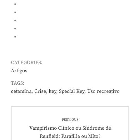
CATEGORIES:
Artigos
TAGS:
cetamina
,
Crise
,
key
,
Special Key
,
Uso recreativo
Navegação
PREVIOUS
de
Previous
Vampirismo Clínico ou Síndrome de
post:
Renfield: Parafilia ou Mito?