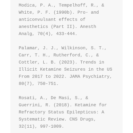
Modica, P. A., Tempelhoff, R., & 
White, P. F. (1990b). Pro- and 
anticonvulsant effects of 
anesthetics (Part II). Anesth 
Analg, 70(4), 433-444.

Palamar, J. J., Wilkinson, S. T., 
Carr, T. H., Rutherford, C., & 
Cottler, L. B. (2023). Trends in 
Illicit Ketamine Seizures in the US 
From 2017 to 2022. JAMA Psychiatry, 
80(7), 750-751.

Rosati, A., De Masi, S., & 
Guerrini, R. (2018). Ketamine for 
Refractory Status Epilepticus: A 
Systematic Review. CNS Drugs, 
32(11), 997-1009.
