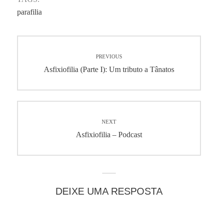
parafilia
Navegação
PREVIOUS
de
Previous
Asfixiofilia (Parte I): Um tributo a Tânatos
post:
Post
NEXT
Next
Asfixiofilia – Podcast
post:
DEIXE UMA RESPOSTA