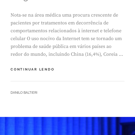
O
1
Nota-se na área médica uma procura crescente de
,
2
pacientes por tratamentos em decorrência de
0
comportamentos relacionados à internet e telefone
2
celular O uso nocivo da Internet tem se tornado um
2
problema de saúde pública em vários países ao
redor do mundo, incluindo China (16,4%), Coreia …
PERGUNTAS
CONTINUAR LENDO
NOMOFOBIA
BY
DANILO BALTIERI