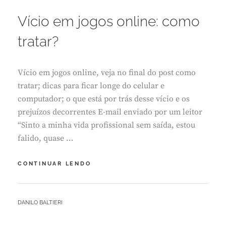
ON
E
T
Vício em jogos online: como
E
M
tratar?
B
R
O
Vício em jogos online, veja no final do post como
2
3
tratar; dicas para ficar longe do celular e
,
computador; o que está por trás desse vício e os
2
prejuízos decorrentes E-mail enviado por um leitor
0
“Sinto a minha vida profissional sem saída, estou
2
1
falido, quase …
VÍCIO
CONTINUAR LENDO
EM
JOGOS
ONLINE:
BY
DANILO BALTIERI
COMO
TRATAR?