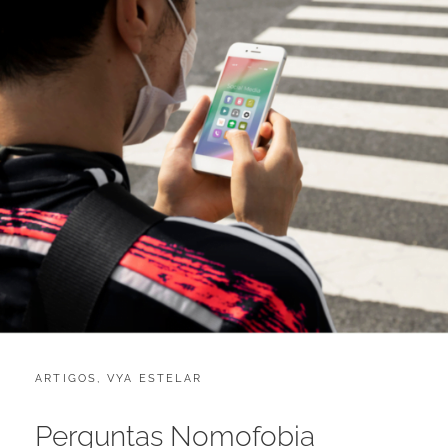
CATEGORIES:
POSTED
ARTIGOS
,
VYA ESTELAR
J
ON
U
L
Perguntas Nomofobia
H