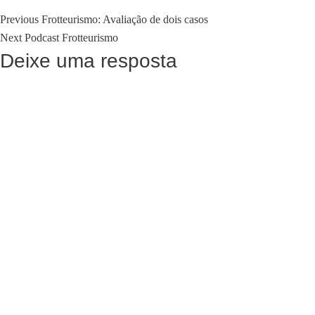
Previous
Navegação
Previous
Frotteurismo: Avaliação de dois casos
Next
post:
Next
Podcast Frotteurismo
de
post:
Deixe uma resposta
Post