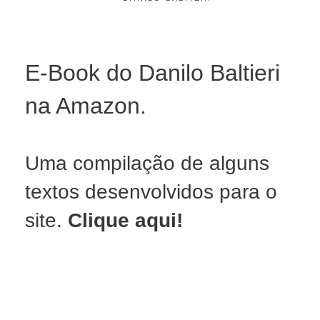
ON
E
T
E
M
B
E-Book do Danilo Baltieri
R
O
na Amazon.
2
7
,
2
0
Uma compilação de alguns
2
4
textos desenvolvidos para o
site.
Clique aqui!