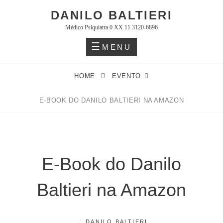
Skip
DANILO BALTIERI
to
Médico Psiquiatra 0 XX 11 3120-6896
content
MENU
HOME
EVENTO
E-BOOK DO DANILO BALTIERI NA AMAZON
E-Book do Danilo
Baltieri na Amazon
POSTED
BY
S
DANILO BALTIERI