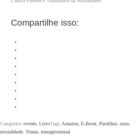
Clínica Forense e Transtornos da Sexualidade.
Compartilhe isso:
Categories:
evento
,
Livro
Tags:
Amazon
,
E-Book
,
Parafilias
,
raras
,
sexualidade
,
Temas
,
transgressional