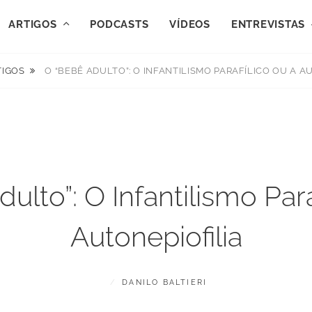
ARTIGOS
PODCASTS
VÍDEOS
ENTREVISTAS
TIGOS
O “BEBÊ ADULTO”: O INFANTILISMO PARAFÍLICO OU A A
ulto”: O Infantilismo Para
Autonepiofilia
POSTED
BY
J
DANILO BALTIERI
ON
U
L