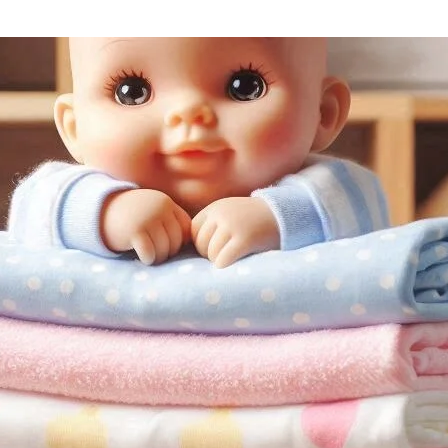
H
O
2
2
,
2
0
2
4