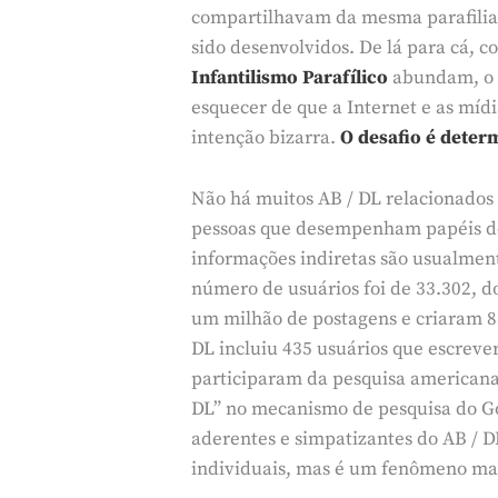
compartilhavam da mesma parafilia o
sido desenvolvidos. De lá para cá, c
Infantilismo Parafílico
abundam, o q
esquecer de que a Internet e as míd
intenção bizarra.
O desafio é determ
Não há muitos AB / DL relacionados 
pessoas que desempenham papéis de 
informações indiretas são usualment
número de usuários foi de 33.302, d
um milhão de postagens e criaram 88
DL incluiu 435 usuários que escreve
participaram da pesquisa americana 
DL” no mecanismo de pesquisa do Goo
aderentes e simpatizantes do AB / DL
individuais, mas é um fenômeno mai