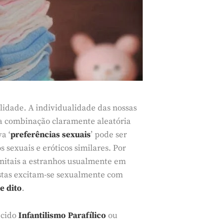
lidade. A individualidade das nossas
ma combinação claramente aleatória
a ‘
preferências sexuais
’ pode ser
exuais e eróticos similares. Por
enitais a estranhos usualmente em
istas excitam-se sexualmente com
e dito
.
ecido
Infantilismo Parafílico
ou