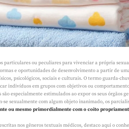
particulares ou peculiares para vivenciar a própria sexua
 formas e oportunidades de desenvolvimento a partir de u
ísicos, psicológicos, sociais e culturais. O termo guarda-chuv
ar indivíduos em grupos com objetivos ou comportamentos s
s são especialmente estimulados ao expor os seus órgãos g
itam-se sexualmente com algum objeto inanimado, os parcial
nte ou mesmo primordialmente com o coito propriament
descritas nos gêneros textuais médicos, destaco aqui o conh