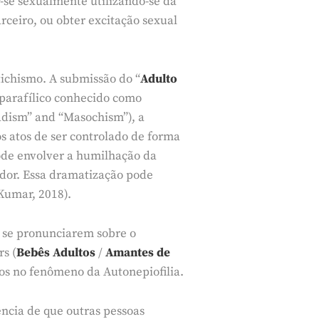
r-se sexualmente utilizando-se da
rceiro, ou obter excitação sexual
tichismo. A submissão do “
Adulto
parafílico conhecido como
adism” and “Masochism”), a
s atos de ser controlado de forma
ode envolver a humilhação da
or. Essa dramatização pode
Kumar, 2018).
o se pronunciarem sobre o
rs (
Bebês Adultos
/
Amantes de
os no fenômeno da Autonepiofilia.
iência de que outras pessoas