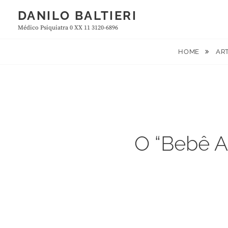
Skip
DANILO BALTIERI
to
Médico Psiquiatra 0 XX 11 3120-6896
content
HOME
AR
O “Bebê Ad