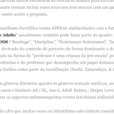
as e/ou outros elementos do vestuário infantil para excita
ente tentam incluir esses itens nos atos sexuais com um pa
 assim aceite a proposta.
antilismo Parafílico tenha APENAS similaridades com o Fe
o Adulto
” usualmente também pode fazer parte do quadro 
DSM
(“Bondage”, “Discipline”, “Dominance-Submission”, “S
 é derivada do controle do parceiro de forma dominante e do
ão na forma de “professor e uma criança da pré-escola” p
ubmisso e do professor que desempenha um papel dominad
e fraldas como parte da humilhação (Doshi, Zanzrukiya, & 
os gêneros literários quanto os gêneros textuais médicos, a
usem o binômio AB / DL, isso é, Adult Babies / Diaper Love
zar os aspectos sadomasoquistas versus fetichistas embutid
 tão alto que muitas vezes os infantilistas não tinham consc