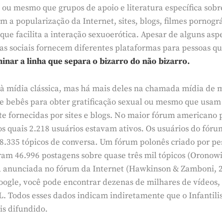
u mesmo que grupos de apoio e literatura específica sobre 
om a popularização da Internet, sites, blogs, filmes pornog
ue facilita a interação sexuoerótica. Apesar de alguns asp
ias sociais fornecem diferentes plataformas para pessoas
inar a linha que separa o bizarro do não bizarro.
à mídia clássica, mas há mais deles na chamada mídia de m
bebês para obter gratificação sexual ou mesmo que usam fr
e fornecidas por sites e blogs. No maior fórum americano 
os quais 2.218 usuários estavam ativos. Os usuários do f
.335 tópicos de conversa. Um fórum polonês criado por pe
ram 46.996 postagens sobre quase três mil tópicos (Oronowi
anunciada no fórum da Internet (Hawkinson & Zamboni, 201
gle, você pode encontrar dezenas de milhares de vídeos, f
. Todos esses dados indicam indiretamente que o Infantilis
s difundido.