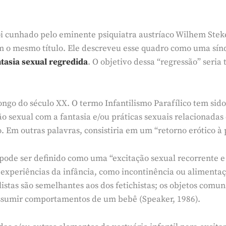
oi cunhado pelo eminente psiquiatra austríaco Wilhem Ste
om o mesmo título. Ele descreveu esse quadro como uma s
ntasia sexual regredida
. O objetivo dessa “regressão” seria 
longo do século XX. O termo Infantilismo Parafílico tem sid
ão sexual com a fantasia e/ou práticas sexuais relacionad
 Em outras palavras, consistiria em um “retorno erótico à p
o pode ser definido como uma “excitação sexual recorrente 
u experiências da infância, como incontinência ou alimenta
stas são semelhantes aos dos fetichistas; os objetos comuns
 assumir comportamentos de um bebê (Speaker, 1986).