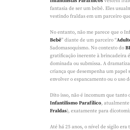
Infantilistas Parafílicos
vestem frald
fantasia de ser um bebê. Eles usualm
vestindo fraldas em um parceiro que
No entanto, não me parece que o Inf
Bebê
” diante de um parceiro “
Adult
Sadomasoquismo. No contexto do
B
gratificação inerente à brincadeira
dominada ou submissa. A dramatizaç
criança que desempenha um papel s
envolver o espancamento ou o uso d
Dito isso, não é incomum que tanto 
Infantilismo Parafílico
, atualmente 
Fraldas
), exatamente para dicotomi
Até há 25 anos, o nível de sigilo era