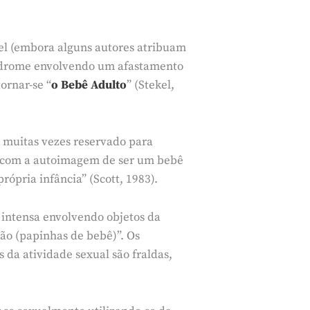
kel (embora alguns autores atribuam
índrome envolvendo um afastamento
tornar-se “
o Bebê Adulto
” (Stekel,
o muitas vezes reservado para
as com a autoimagem de ser um bebê
rópria infância” (Scott, 1983).
e intensa envolvendo objetos da
ção (papinhas de bebê)”. Os
 da atividade sexual são fraldas,