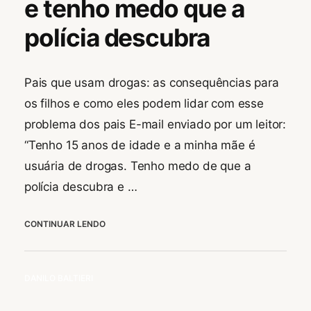
e tenho medo que a
B
polícia descubra
R
O
4
,
Pais que usam drogas: as consequências para
2
os filhos e como eles podem lidar com esse
0
2
problema dos pais E-mail enviado por um leitor:
0
“Tenho 15 anos de idade e a minha mãe é
usuária de drogas. Tenho medo de que a
polícia descubra e …
MINHA
CONTINUAR LENDO
MÃE
USA
DROGAS
BY
DANILO BALTIERI
E
TENHO
MEDO