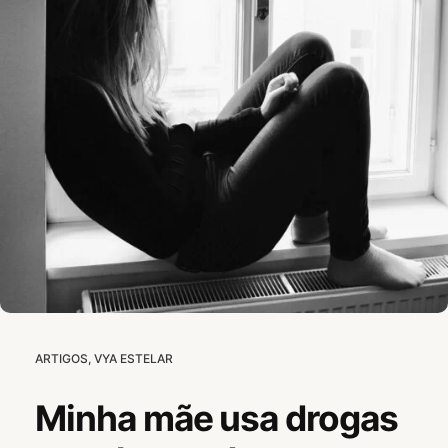
CATEGORIES:
POSTED
ARTIGOS
,
VYA ESTELAR
N
ON
O
V
Minha mãe usa drogas
E
M