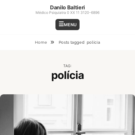
Skip
Danilo Baltieri
to
Médico Psiquiatra 0 XX 11 3120-6896
content
MENU
Home
Posts tagged
polícia
TAG:
polícia