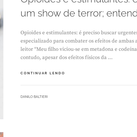
R
um show de terror; enten
E
I
R
O
Opioides e estimulantes: é preciso buscar urgen
2
especializado para combater os efeitos de ambas
,
2
leitor “Meu filho viciou-se em metadona e codeín
0
contudo, apesar dos efeitos físicos da …
2
3
OPIOIDES
CONTINUAR LENDO
E
ESTIMULANTES:
ESSA
BY
DANILO BALTIERI
COMBINAÇÃO
É
UM
SHOW
DE
TERROR;
ENTENDA