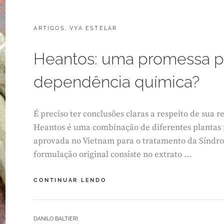
CATEGORIES:
POSTED
ARTIGOS
S
,
VYA ESTELAR
ON
E
T
Heantos: uma promessa pa
E
M
dependência química?
B
R
O
8
É preciso ter conclusões claras a respeito de sua r
,
Heantos é uma combinação de diferentes plantas m
2
0
aprovada no Vietnam para o tratamento da Síndr
2
formulação original consiste no extrato …
0
HEANTOS:
CONTINUAR LENDO
UMA
PROMESSA
PARA
BY
DANILO BALTIERI
TRATAR