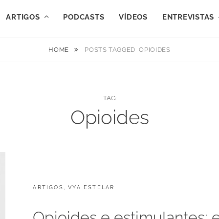
ARTIGOS
PODCASTS
VÍDEOS
ENTREVISTAS
HOME
POSTS TAGGED
OPIOIDES
TAG:
Opioides
CATEGORIES:
POSTED
ARTIGOS
F
,
VYA ESTELAR
ON
E
V
Opioides e estimulantes:
E