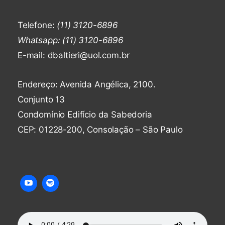
E
A
C
Telefone:
(11) 3120-6896
O
Whatsapp: (11) 3120-6896
M
E-mail: dbaltieri@uol.com.br
M
E
N
Endereço: Avenida Angélica, 2100.
T
Conjunto 13
Condomínio Edifício da Sabedoria
CEP: 01228-200, Consolação – São Paulo