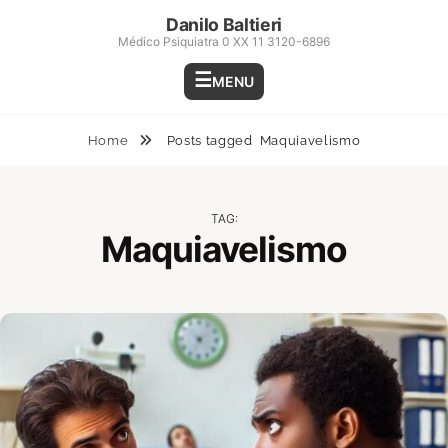
Skip
Danilo Baltieri
to
Médico Psiquiatra 0 XX 11 3120-6896
content
MENU
Home
Posts tagged
Maquiavelismo
TAG:
Maquiavelismo