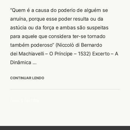
B
“Quem é a causa do poderio de alguém se
R
arruína, porque esse poder resulta ou da
O
6
astúcia ou da força e ambas são suspeitas
,
para aquele que considera ter-se tornado
2
também poderoso” (Niccolò di Bernardo
0
2
dei Machiavelli – O Príncipe – 1532) Excerto – A
4
Dinâmica …
MAQUIAVELISMO
CONTINUAR LENDO
BY
DANILO BALTIERI
L
E
A
V