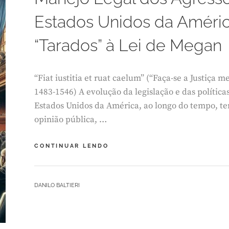
M
Estados Unidos da Améric
B
R
O
“Tarados” à Lei de Megan
1
1
,
“Fiat iustitia et ruat caelum” (“Faça-se a Justiça
2
0
1483-1546) A evolução da legislação e das política
2
Estados Unidos da América, ao longo do tempo, t
4
opinião pública, …
MANEJO
CONTINUAR LENDO
LEGAL
DOS
AGRESSORES
BY
DANILO BALTIERI
SEXUAIS
L
NOS
E
ESTADOS
A
UNIDOS
V
DA