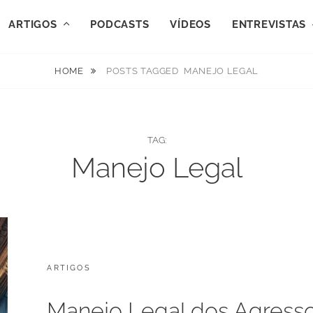
ARTIGOS
PODCASTS
VÍDEOS
ENTREVISTAS
HOME
POSTS TAGGED
MANEJO LEGAL
TAG:
Manejo Legal
CATEGORIES:
POSTED
ARTIGOS
N
ON
O
V
Manejo Legal dos Agresso
E