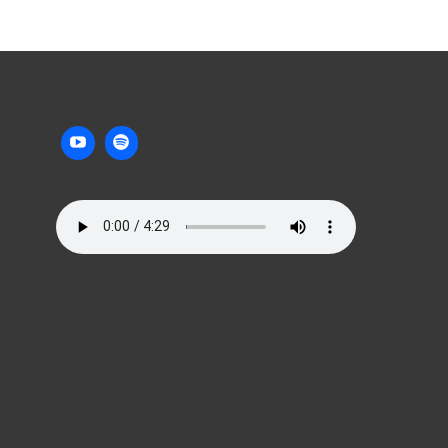
E
AMÉRICA
A
–
C
DA
O
HISTERIA
M
DOS
M
“TARADOS”
E
À
N
LEI
T
DE
MEGAN