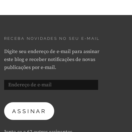
RECEBA NOVIDADES NO SEU E-MAIL
Digite seu endereço de e-mail para assinar
este blog e receber notificações de novas
publicações por e-mail.
Endereço
de
e-
mail
ASSINAR
Junte-se a 62 outros assinantes