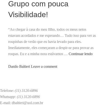
Grupo com pouca
Visibilidade!
“Ao chegar à casa do meu filho, todos os meus netos
estavam acordados e me esperando… Tudo isso para ver as
roupinhas de verão que eu havia levado para eles.
Imediatamente, eles começaram a despir-se para provar as
Agresso
roupas. Eu e a minha nora estávamos …
Continuar lendo
Sexuais:
Um
by
Danilo Baltieri
Leave a comment
Grupo
com
pouca
Visibili
Telefone:
(11) 3120-6896
Whatsapp: (11) 3120-6896
E-mail: dbaltieri@uol.com.br