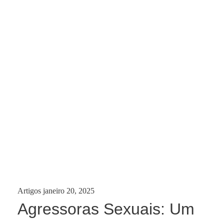
Categories:
Posted
Artigos
janeiro 20, 2025
on
Agressoras Sexuais: Um