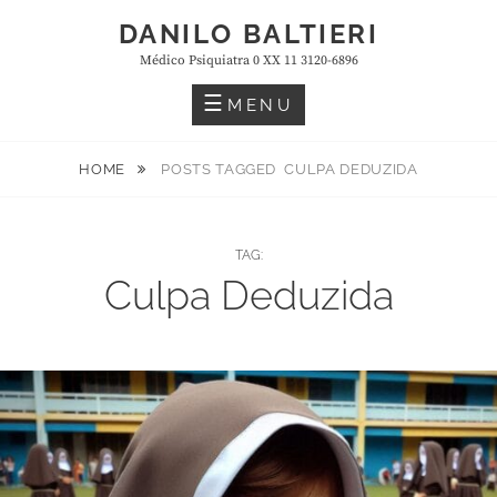
Skip
DANILO BALTIERI
to
Médico Psiquiatra 0 XX 11 3120-6896
content
MENU
HOME
POSTS TAGGED
CULPA DEDUZIDA
TAG:
Culpa Deduzida