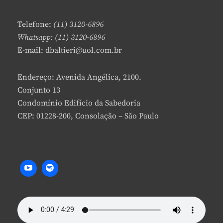
A
C
Telefone:
(11) 3120-6896
O
Whatsapp: (11) 3120-6896
M
E-mail: dbaltieri@uol.com.br
M
E
N
Endereço: Avenida Angélica, 2100.
T
Conjunto 13
Condomínio Edifício da Sabedoria
CEP: 01228-200, Consolação – São Paulo