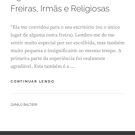
I
Freiras, Irmãs e Religiosas
R
O
2
“Ela me convidou para o seu escritório (ou o único
2
,
lugar de alguma outra freira). Lembro-me de me
2
sentir muito especial por ser escolhida, mas também
0
muito pequena e insignificante ao mesmo tempo. A
2
primeira parte da experiência foi realmente
5
agradável. Esta também é a …
AGRESSORAS
CONTINUAR LENDO
SEXUAIS
–
PARTE
BY
DANILO BALTIERI
II
L
FREIRAS,
E
IRMÃS
A
E
V
RELIGIOSAS
E