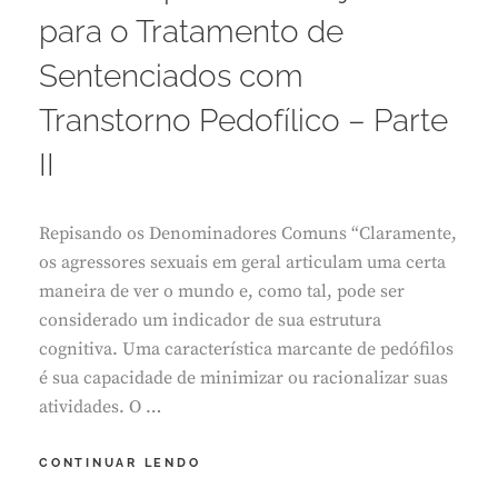
I
para o Tratamento de
R
O
Sentenciados com
2
,
Transtorno Pedofílico – Parte
2
0
II
2
5
Repisando os Denominadores Comuns “Claramente,
os agressores sexuais em geral articulam uma certa
maneira de ver o mundo e, como tal, pode ser
considerado um indicador de sua estrutura
cognitiva. Uma característica marcante de pedófilos
é sua capacidade de minimizar ou racionalizar suas
atividades. O …
UMA
CONTINUAR LENDO
PROPOSTA