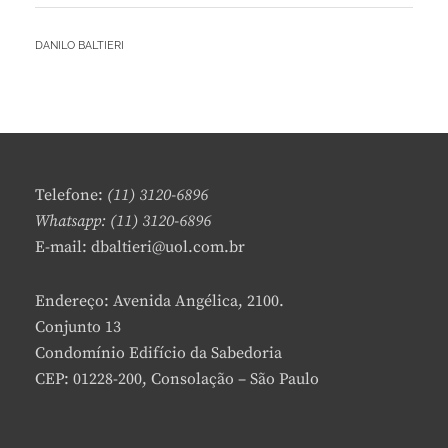
DE
PROJETO
BY
DANILO BALTIERI
PARA
L
O
E
TRATAMENTO
A
DE
V
SENTENCIADOS
E
COM
A
TRANSTORNO
C
PEDOFÍLICO
Telefone:
(11) 3120-6896
O
–
Whatsapp: (11) 3120-6896
M
PARTE
E-mail: dbaltieri@uol.com.br
M
II
E
N
Endereço: Avenida Angélica, 2100.
T
Conjunto 13
Condomínio Edifício da Sabedoria
CEP: 01228-200, Consolação – São Paulo