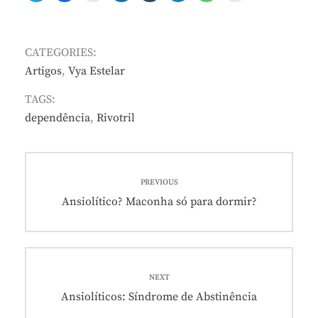
CATEGORIES:
Artigos
,
Vya Estelar
TAGS:
dependência
,
Rivotril
Navegação
PREVIOUS
de
Previous
Ansiolítico? Maconha só para dormir?
post:
Post
NEXT
Next
Ansiolíticos: Síndrome de Abstinência
post: