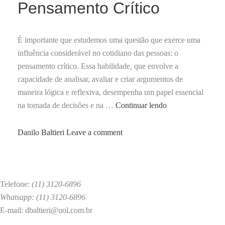
Pensamento Crítico
É importante que estudemos uma questão que exerce uma
influência considerável no cotidiano das pessoas: o
pensamento crítico. Essa habilidade, que envolve a
capacidade de analisar, avaliar e criar argumentos de
maneira lógica e reflexiva, desempenha um papel essencial
Aprimorando
na tomada de decisões e na …
Continuar lendo
o
Pensamento
by
Danilo Baltieri
Leave a comment
Crítico
Telefone:
(11) 3120-6896
Whatsapp: (11) 3120-6896
E-mail: dbaltieri@uol.com.br