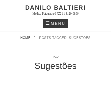
Skip
DANILO BALTIERI
to
Médico Psiquiatra 0 XX 11 3120-6896
content
MENU
HOME
POSTS TAGGED
SUGESTÕES
TAG:
Sugestões