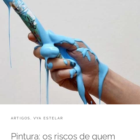
CATEGORIES:
POSTED
ARTIGOS
,
VYA ESTELAR
A
ON
B
R
Pintura: os riscos de quem
I