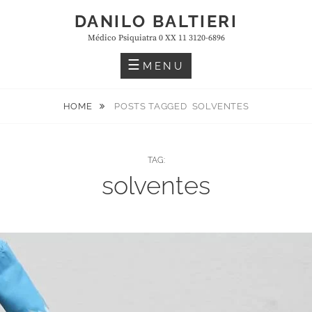
Skip
DANILO BALTIERI
to
Médico Psiquiatra 0 XX 11 3120-6896
content
MENU
HOME
POSTS TAGGED
SOLVENTES
TAG:
solventes