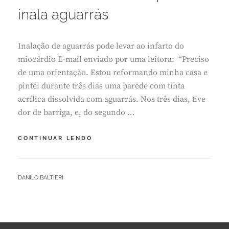
L
inala aguarrás
1
1
,
Inalação de aguarrás pode levar ao infarto do
2
0
miocárdio E-mail enviado por uma leitora: “Preciso
1
de uma orientação. Estou reformando minha casa e
9
pintei durante três dias uma parede com tinta
acrílica dissolvida com aguarrás. Nos três dias, tive
dor de barriga, e, do segundo …
PINTURA:
CONTINUAR LENDO
OS
RISCOS
DE
BY
DANILO BALTIERI
QUEM
INALA
AGUARRÁS