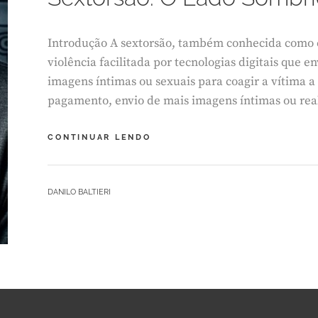
O
2
4
Introdução A sextorsão, também conhecida como 
,
violência facilitada por tecnologias digitais que
2
imagens íntimas ou sexuais para coagir a vítima 
0
2
pagamento, envio de mais imagens íntimas ou rea
5
SEXTORSÃO:
CONTINUAR LENDO
O
LADO
SOMBRIO
BY
DANILO BALTIERI
DO
L
(DES)PRAZER
E
A
V
E
A
C
O