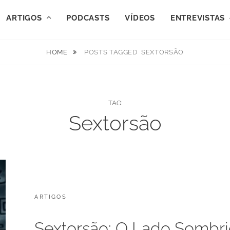
ARTIGOS
PODCASTS
VÍDEOS
ENTREVISTAS
HOME
POSTS TAGGED
SEXTORSÃO
TAG:
Sextorsão
CATEGORIES:
POSTED
ARTIGOS
J
ON
U
N
Sextorsão: O Lado Sombri
H