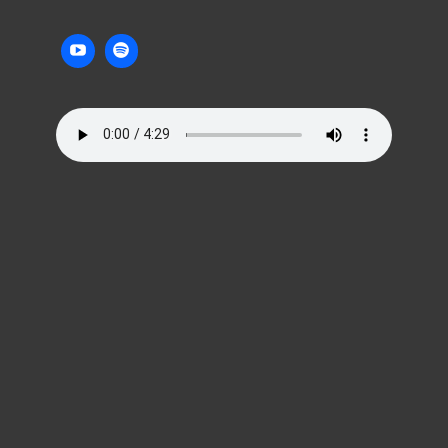
M
M
E
N
T