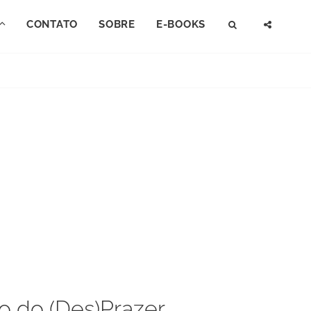
CONTATO
SOBRE
E-BOOKS
SEARCH
SOCI
MENU
o do (Des)Prazer