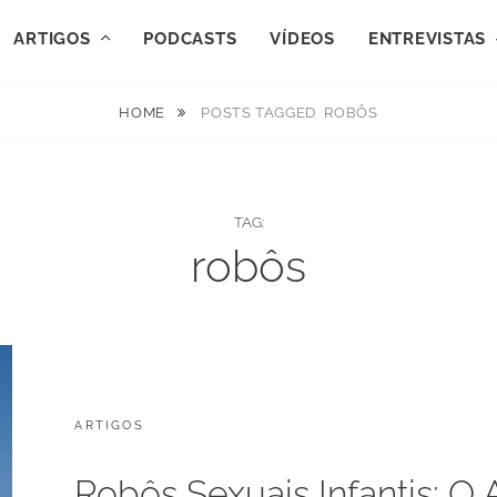
ARTIGOS
PODCASTS
VÍDEOS
ENTREVISTAS
HOME
POSTS TAGGED
ROBÔS
TAG:
robôs
CATEGORIES:
POSTED
ARTIGOS
J
ON
U
N
Robôs Sexuais Infantis: O 
H