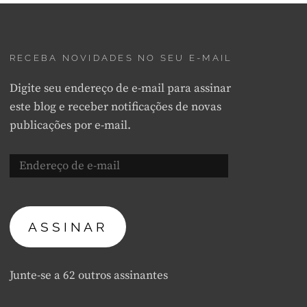
RECEBA NOVIDADES NO SEU E-MAIL
Digite seu endereço de e-mail para assinar
este blog e receber notificações de novas
publicações por e-mail.
Endereço
de
e-
mail
ASSINAR
Junte-se a 62 outros assinantes