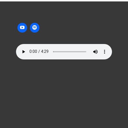
C
O
M
M
E
N
T