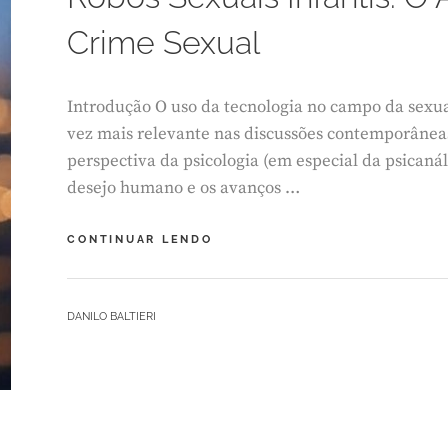
O
Crime Sexual
1
9
,
2
Introdução O uso da tecnologia no campo da sexu
0
vez mais relevante nas discussões contemporânea
2
5
perspectiva da psicologia (em especial da psicanál
desejo humano e os avanços …
ROBÔS
CONTINUAR LENDO
SEXUAIS
INFANTIS:
O
BY
DANILO BALTIERI
ALTAR
L
TECNOLÓGICO
E
DO
A
CRIME
V
SEXUAL
E
A