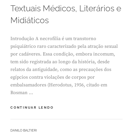
1
Textuais Médicos, Literários e
6
,
Midiáticos
2
0
2
Introdução A necrofilia é um transtorno
5
psiquiátrico raro caracterizado pela atração sexual
por cadáveres. Essa condição, embora incomum,
tem sido registrada ao longo da história, desde
relatos da antiguidade, como as precauções dos
egípcios contra violações de corpos por
embalsamadores (Herodotus, 1956, citado em
Rosman …
NECROFILIA
CONTINUAR LENDO
–
DOS
GÊNEROS
BY
DANILO BALTIERI
TEXTUAIS