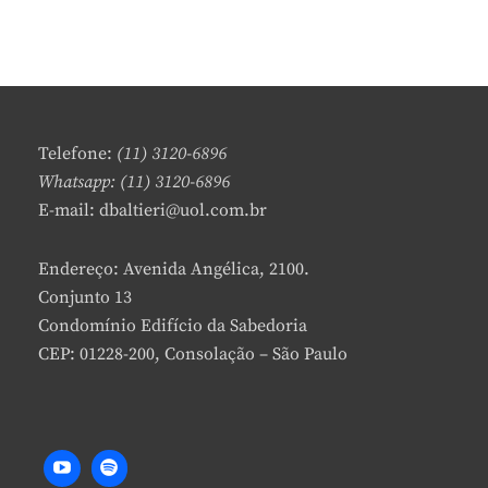
L
MÉDICOS,
E
LITERÁRIOS
A
E
V
MIDIÁTICOS
E
A
C
Telefone:
(11) 3120-6896
O
Whatsapp: (11) 3120-6896
M
E-mail: dbaltieri@uol.com.br
M
E
N
Endereço: Avenida Angélica, 2100.
T
Conjunto 13
Condomínio Edifício da Sabedoria
CEP: 01228-200, Consolação – São Paulo