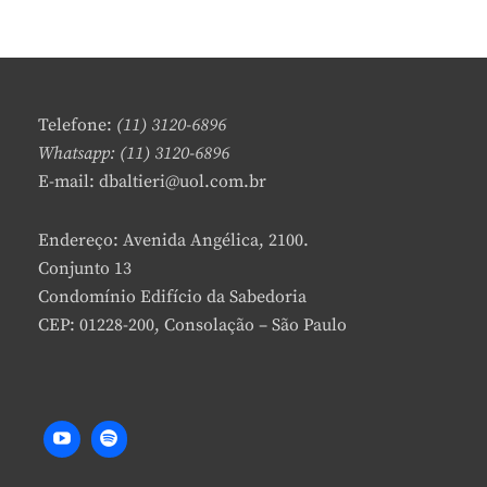
E
DE
A
EXORCISMO
V
E
A
C
Telefone:
(11) 3120-6896
O
Whatsapp: (11) 3120-6896
M
E-mail: dbaltieri@uol.com.br
M
E
N
Endereço: Avenida Angélica, 2100.
T
Conjunto 13
Condomínio Edifício da Sabedoria
CEP: 01228-200, Consolação – São Paulo