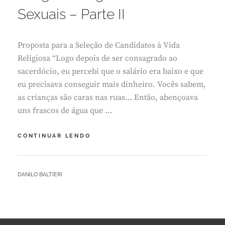
R
Sexuais – Parte II
E
I
R
Proposta para a Seleção de Candidatos à Vida
O
5
Religiosa “Logo depois de ser consagrado ao
,
sacerdócio, eu percebi que o salário era baixo e que
2
eu precisava conseguir mais dinheiro. Vocês sabem,
0
as crianças são caras nas ruas… Então, abençoava
2
5
uns frascos de água que …
RELIGIOSOS
CONTINUAR LENDO
AGRESSORES
SEXUAIS
–
BY
DANILO BALTIERI
PARTE
L
II
E
A
V
E