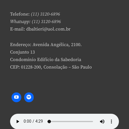
A
C
Telefone:
(11) 3120-6896
O
Whatsapp: (11) 3120-6896
M
E-mail: dbaltieri@uol.com.br
M
E
N
Endereço: Avenida Angélica, 2100.
T
Conjunto 13
Condomínio Edifício da Sabedoria
CEP: 01228-200, Consolação – São Paulo