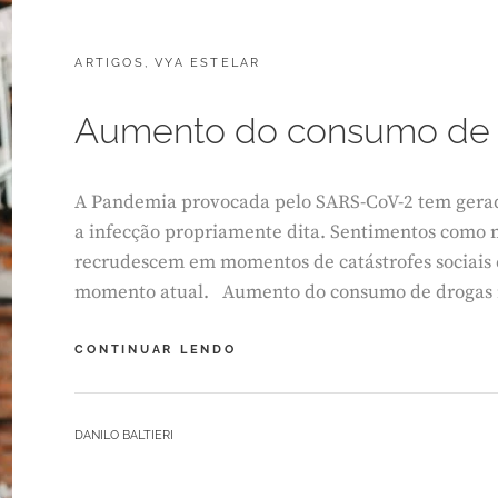
CATEGORIES:
POSTED
ARTIGOS
J
,
VYA ESTELAR
ON
U
N
Aumento do consumo de 
H
O
3
,
A Pandemia provocada pelo SARS-CoV-2 tem gera
2
a infecção propriamente dita. Sentimentos como 
0
recrudescem em momentos de catástrofes sociais e 
2
1
momento atual. Aumento do consumo de drogas
AUMENTO
CONTINUAR LENDO
DO
CONSUMO
DE
BY
DANILO BALTIERI
DROGAS
NA
PANDEMIA