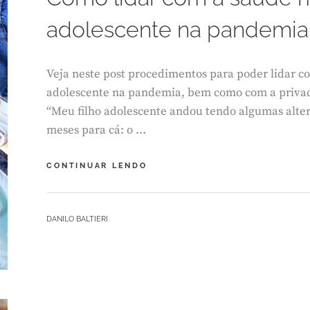
O
adolescente na pandemia
1
3
,
2
Veja neste post procedimentos para poder lidar c
0
adolescente na pandemia, bem como com a privaci
2
1
“Meu filho adolescente andou tendo algumas alt
meses para cá: o …
COMO
CONTINUAR LENDO
LIDAR
COM
A
BY
DANILO BALTIERI
SAÚDE
MENTAL
DO
ADOLESCENTE
NA
PANDEMIA