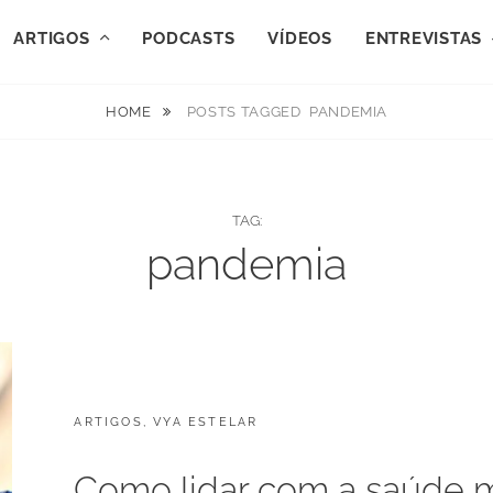
ARTIGOS
PODCASTS
VÍDEOS
ENTREVISTAS
HOME
POSTS TAGGED
PANDEMIA
TAG:
pandemia
CATEGORIES:
POSTED
ARTIGOS
J
,
VYA ESTELAR
ON
U
L
Como lidar com a saúde 
H