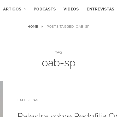
ARTIGOS
PODCASTS
VÍDEOS
ENTREVISTAS
HOME
POSTS TAGGED
OAB-SP
TAG:
oab-sp
CATEGORIES:
POSTED
PALESTRAS
D
ON
E
Z
Palestra sobre Pedofilia 
E