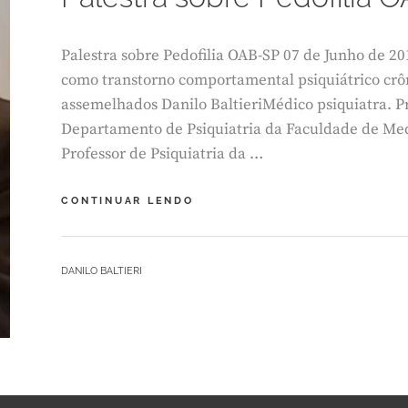
M
B
R
Palestra sobre Pedofilia OAB-SP 07 de Junho de 2
O
como transtorno comportamental psiquiátrico crô
2
assemelhados Danilo BaltieriMédico psiquiatra. P
0
,
Departamento de Psiquiatria da Faculdade de Med
2
Professor de Psiquiatria da …
0
1
8
PALESTRA
CONTINUAR LENDO
SOBRE
PEDOFILIA
OAB-
BY
DANILO BALTIERI
SP