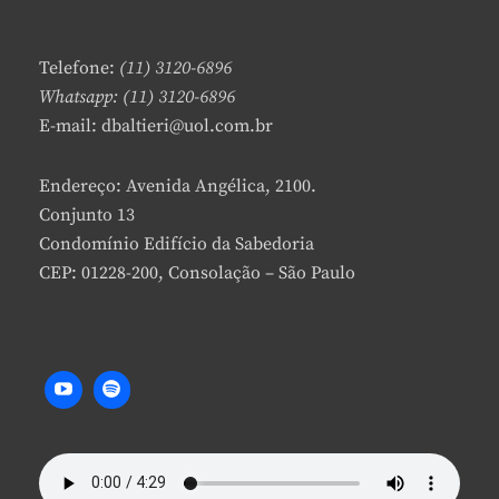
E
A
C
Telefone:
(11) 3120-6896
O
Whatsapp: (11) 3120-6896
M
E-mail: dbaltieri@uol.com.br
M
E
N
Endereço: Avenida Angélica, 2100.
T
Conjunto 13
Condomínio Edifício da Sabedoria
CEP: 01228-200, Consolação – São Paulo