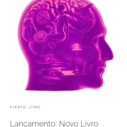
CATEGORIES:
POSTED
EVENTO
,
LIVRO
A
ON
B
R
Lançamento: Novo Livro
I