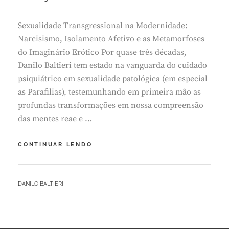
L
1
Sexualidade Transgressional na Modernidade:
2
,
Narcisismo, Isolamento Afetivo e as Metamorfoses
2
do Imaginário Erótico Por quase três décadas,
0
Danilo Baltieri tem estado na vanguarda do cuidado
2
psiquiátrico em sexualidade patológica (em especial
5
as Parafilias), testemunhando em primeira mão as
profundas transformações em nossa compreensão
das mentes reae e …
LANÇAMENTO:
CONTINUAR LENDO
NOVO
LIVRO
BY
DANILO BALTIERI
L
E
A
V