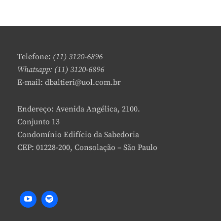
E
LATENTES
A
PARA
V
AS
E
CIÊNCIAS
A
DA
C
SAÚDE
Telefone:
(11) 3120-6896
O
Whatsapp: (11) 3120-6896
M
E-mail: dbaltieri@uol.com.br
M
E
N
Endereço: Avenida Angélica, 2100.
T
Conjunto 13
Condomínio Edifício da Sabedoria
CEP: 01228-200, Consolação – São Paulo