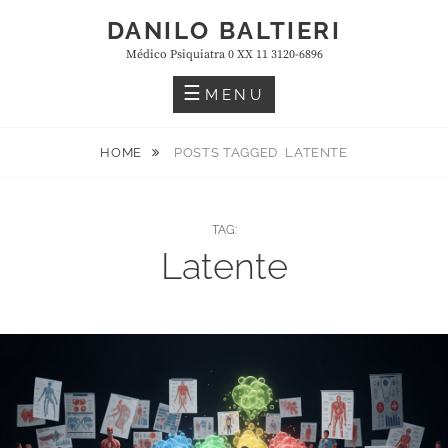
Skip
DANILO BALTIERI
to
Médico Psiquiatra 0 XX 11 3120-6896
content
MENU
HOME
POSTS TAGGED
LATENTE
TAG:
Latente