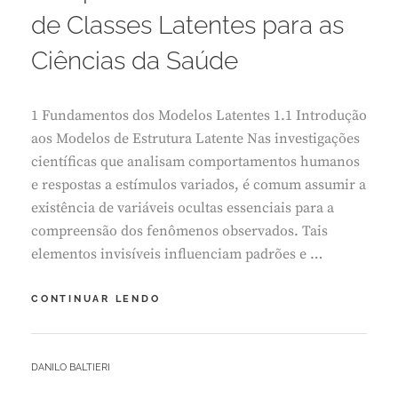
M
de Classes Latentes para as
B
R
Ciências da Saúde
O
2
4
1 Fundamentos dos Modelos Latentes 1.1 Introdução
,
2
aos Modelos de Estrutura Latente Nas investigações
0
científicas que analisam comportamentos humanos
2
e respostas a estímulos variados, é comum assumir a
5
existência de variáveis ocultas essenciais para a
compreensão dos fenômenos observados. Tais
elementos invisíveis influenciam padrões e …
A
CONTINUAR LENDO
IMPORTÂNCIA
DAS
ANÁLISES
BY
DANILO BALTIERI
DE
L
CLASSES