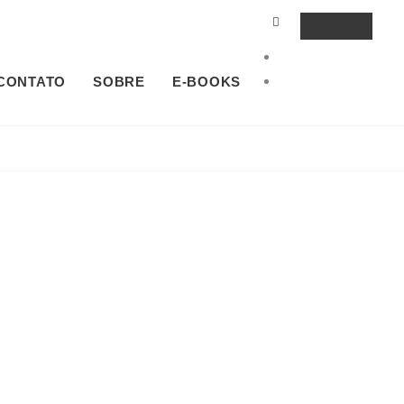
SEARCH
SOCIAL
MENU
Spotify
YouTube
CONTATO
SOBRE
E-BOOKS