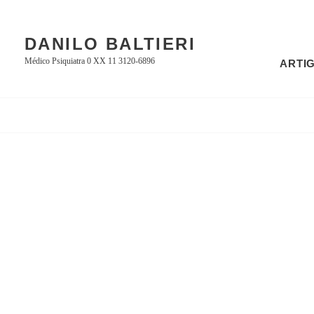
Skip
to
DANILO BALTIERI
content
Médico Psiquiatra 0 XX 11 3120-6896
ARTI