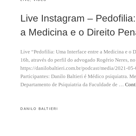
ON
A
I
Live Instagram – Pedofilia
O
3
a Medicina e o Direito Pen
,
2
0
2
Live “Pedofilia: Uma Interface entre a Medicina e o Di
1
16h, através do perfil do advogado Rogério Neres, no
https://danilobaltieri.com.br/podcast/media/2021-05
Participantes: Danilo Baltieri é Médico psiquiatra. 
Departamento de Psiquiatria da Faculdade de …
Cont
BY
DANILO BALTIERI