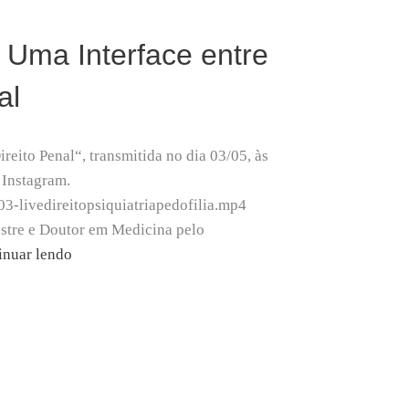
: Uma Interface entre
al
reito Penal“, transmitida no dia 03/05, às
 Instagram.
-03-livedireitopsiquiatriapedofilia.mp4
Mestre e Doutor em Medicina pelo
Live
inuar lendo
Instagram
–
Pedofilia:
Uma
Interface
entre