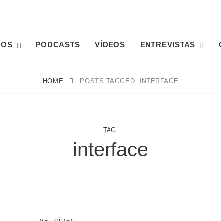
GOS
PODCASTS
VÍDEOS
ENTREVISTAS
HOME
POSTS TAGGED
INTERFACE
TAG:
interface
CATEGORIES:
POSTED
LIVE
M
,
VÍDEO