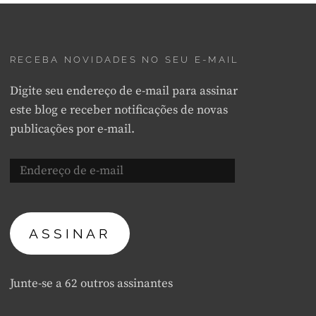
RECEBA NOVIDADES NO SEU E-MAIL
Digite seu endereço de e-mail para assinar
este blog e receber notificações de novas
publicações por e-mail.
Endereço
de
e-
mail
ASSINAR
Junte-se a 62 outros assinantes