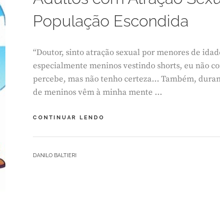
R
População Escondida
E
I
R
O
“Doutor, sinto atração sexual por menores de ida
1
especialmente meninos vestindo shorts, eu não c
5
,
percebe, mas não tenho certeza… Também, duran
2
de meninos vêm à minha mente …
0
2
5
ADULTOS
CONTINUAR LENDO
COM
ATRAÇÃO
SEXUAL
BY
DANILO BALTIERI
POR
L
MENORES:
E
UMA
A
POPULAÇÃO
V
ESCONDIDA
E
A