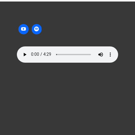
C
O
M
M
E
N
T