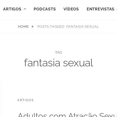
ARTIGOS
PODCASTS
VÍDEOS
ENTREVISTAS
HOME
POSTS TAGGED
FANTASIA SEXUAL
TAG:
fantasia sexual
CATEGORIES:
POSTED
ARTIGOS
F
ON
E
V
Adultos com Atração Sex
E