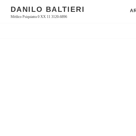
Skip
DANILO BALTIERI
A
to
Médico Psiquiatra 0 XX 11 3120-6896
content