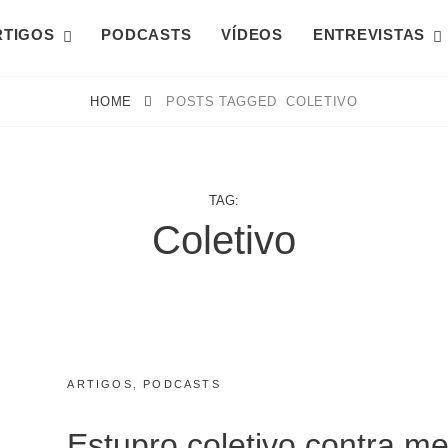
RTIGOS
PODCASTS
VÍDEOS
ENTREVISTAS
HOME
POSTS TAGGED
COLETIVO
TAG:
Coletivo
CATEGORIES:
POSTED
ARTIGOS
M
,
PODCASTS
ON
A
R
Estupro coletivo contra m
Ç