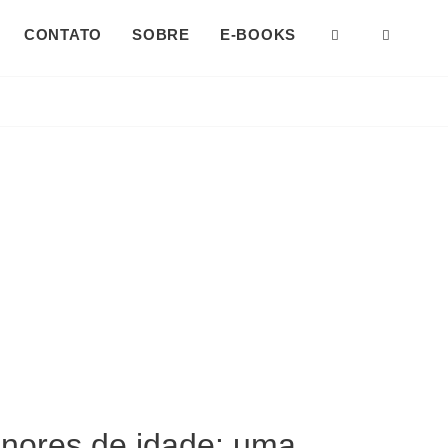
CONTATO
SOBRE
E-BOOKS
SEARCH
SOCI
MENU
enores de idade: uma