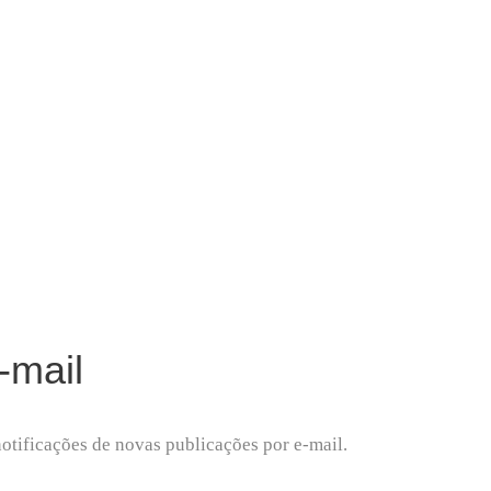
C
O
M
M
E
N
T
-mail
notificações de novas publicações por e-mail.