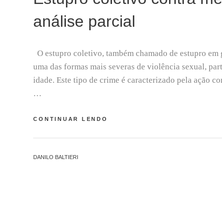
O
análise parcial
2
,
2
0
O estupro coletivo, também chamado de estupro em g
2
uma das formas mais severas de violência sexual, pa
6
idade. Este tipo de crime é caracterizado pela ação c
…
ESTUPRO
CONTINUAR LENDO
COLETIVO
CONTRA
MENORES
BY
DANILO BALTIERI
DE
L
IDADE:
E
UMA
A
ANÁLISE
V
PARCIAL
E
A