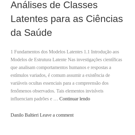
Análises de Classes
Latentes para as Ciências
da Saúde
1 Fundamentos dos Modelos Latentes 1.1 Introdução aos
Modelos de Estrutura Latente Nas investigações científicas
que analisam comportamentos humanos e respostas a
estímulos variados, é comum assumir a existência de
variáveis ocultas essenciais para a compreensão dos
fenômenos observados. Tais elementos invisíveis
A
influenciam padrões e …
Continuar lendo
Importância
das
by
Danilo Baltieri
Leave a comment
Análises
de