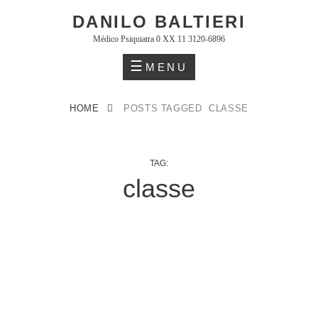
Skip
DANILO BALTIERI
to
Médico Psiquiatra 0 XX 11 3120-6896
content
MENU
HOME
POSTS TAGGED
CLASSE
TAG:
classe