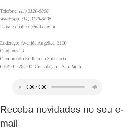
Classes
Latentes
Telefone:
(11) 3120-6896
para
Whatsapp: (11) 3120-6896
as
E-mail: dbaltieri@uol.com.br
Ciências
da
Endereço: Avenida Angélica, 2100.
Saúde
Conjunto 13
Condomínio Edifício da Sabedoria
CEP: 01228-200, Consolação – São Paulo
Receba novidades no seu e-
mail