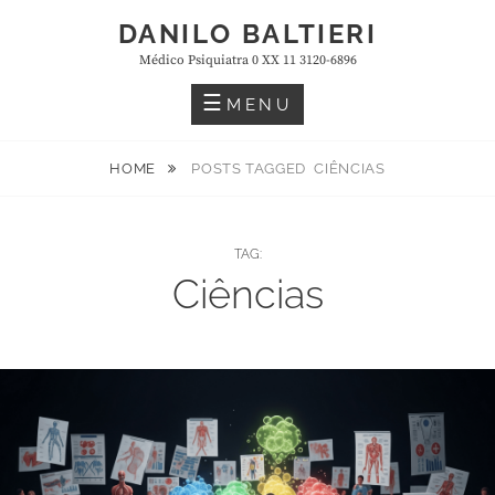
Skip
DANILO BALTIERI
to
Médico Psiquiatra 0 XX 11 3120-6896
content
MENU
HOME
POSTS TAGGED
CIÊNCIAS
TAG:
Ciências