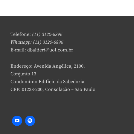
E
LATENTES
A
PARA
V
AS
E
CIÊNCIAS
A
DA
C
SAÚDE
Telefone:
(11) 3120-6896
O
Whatsapp: (11) 3120-6896
M
E-mail: dbaltieri@uol.com.br
M
E
N
Endereço: Avenida Angélica, 2100.
T
Conjunto 13
Condomínio Edifício da Sabedoria
CEP: 01228-200, Consolação – São Paulo