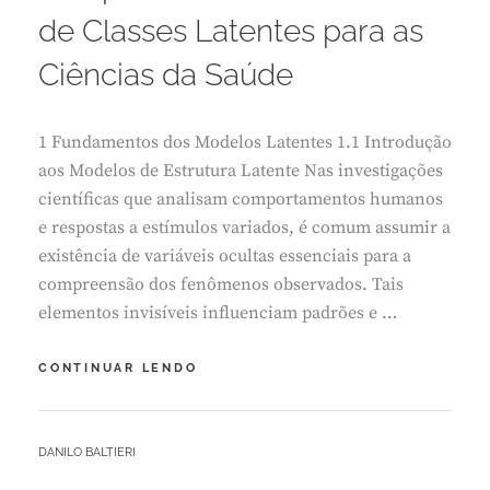
M
de Classes Latentes para as
B
R
Ciências da Saúde
O
2
4
1 Fundamentos dos Modelos Latentes 1.1 Introdução
,
2
aos Modelos de Estrutura Latente Nas investigações
0
científicas que analisam comportamentos humanos
2
e respostas a estímulos variados, é comum assumir a
5
existência de variáveis ocultas essenciais para a
compreensão dos fenômenos observados. Tais
elementos invisíveis influenciam padrões e …
A
CONTINUAR LENDO
IMPORTÂNCIA
DAS
ANÁLISES
BY
DANILO BALTIERI
DE
L
CLASSES