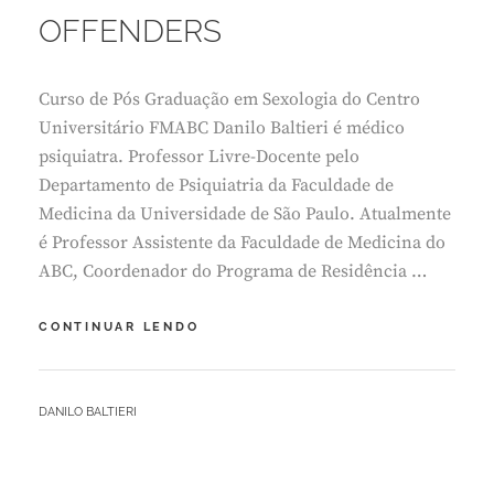
M
OFFENDERS
B
R
O
Curso de Pós Graduação em Sexologia do Centro
1
3
Universitário FMABC Danilo Baltieri é médico
,
psiquiatra. Professor Livre-Docente pelo
2
Departamento de Psiquiatria da Faculdade de
0
Medicina da Universidade de São Paulo. Atualmente
2
3
é Professor Assistente da Faculdade de Medicina do
ABC, Coordenador do Programa de Residência …
FALANDO
CONTINUAR LENDO
SOBRE
OS
SEXUAL
BY
DANILO BALTIERI
OFFENDERS