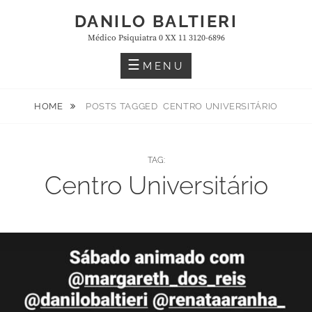
Skip
DANILO BALTIERI
to
Médico Psiquiatra 0 XX 11 3120-6896
content
MENU
HOME
POSTS TAGGED
CENTRO UNIVERSITÁRIO
TAG:
Centro Universitário