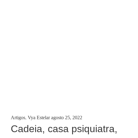
Categories:
Posted
Artigos
,
Vya Estelar
agosto 25, 2022
on
Cadeia, casa psiquiatra,