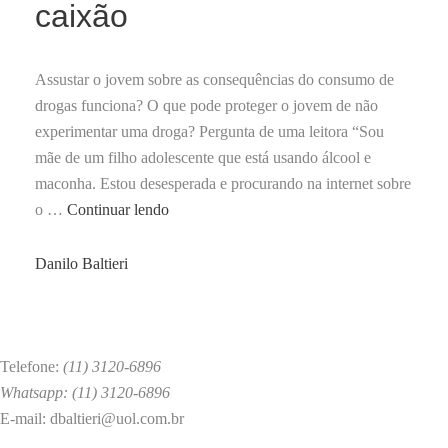
caixão
Assustar o jovem sobre as consequências do consumo de
drogas funciona? O que pode proteger o jovem de não
experimentar uma droga? Pergunta de uma leitora “Sou
mãe de um filho adolescente que está usando álcool e
maconha. Estou desesperada e procurando na internet sobre
Cadeia,
o …
Continuar lendo
casa
psiquiatra,
by
Danilo Baltieri
caixão
Telefone:
(11) 3120-6896
Whatsapp: (11) 3120-6896
E-mail: dbaltieri@uol.com.br