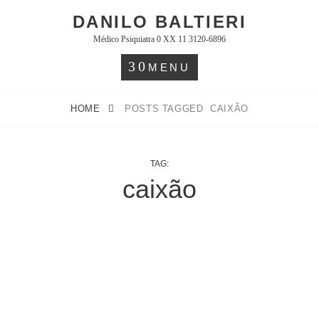
Skip
DANILO BALTIERI
to
Médico Psiquiatra 0 XX 11 3120-6896
content
MENU
HOME
POSTS TAGGED
CAIXÃO
TAG:
caixão