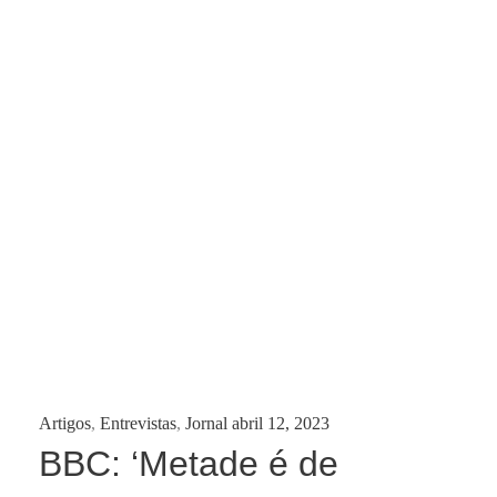
Categories:
Posted
Artigos
,
Entrevistas
,
Jornal
abril 12, 2023
on
BBC: ‘Metade é de