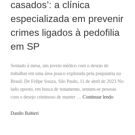
casados’: a clínica
especializada em prevenir
crimes ligados à pedofilia
em SP
Sentado à mesa, um jovem médico com o desejo de
trabalhar em uma área pouco explorada pela psiquiatria no
Brasil. De Felipe Souza, São Paulo, 11 de abril de 2023 No
lado oposto, em busca de tratamento, sentam-se pessoas
BBC:
com o desejo criminoso de manter …
Continuar lendo
‘Metade
é
by
Danilo Baltieri
de
casados’: