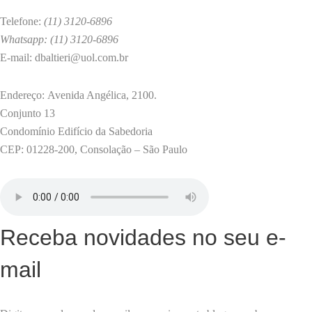
a
clínica
Telefone:
(11) 3120-6896
especializa
Whatsapp: (11) 3120-6896
em
E-mail: dbaltieri@uol.com.br
prevenir
crimes
Endereço: Avenida Angélica, 2100.
ligados
Conjunto 13
à
Condomínio Edifício da Sabedoria
pedofilia
CEP: 01228-200, Consolação – São Paulo
em
SP
Receba novidades no seu e-
mail