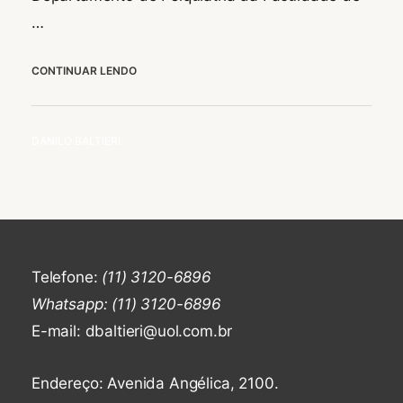
…
LIVE
CONTINUAR LENDO
INSTAGRAM
–
PEDOFILIA:
BY
DANILO BALTIERI
UMA
INTERFACE
ENTRE
A
MEDICINA
E
O
Telefone:
(11) 3120-6896
DIREITO
PENAL
Whatsapp: (11) 3120-6896
E-mail: dbaltieri@uol.com.br
Endereço: Avenida Angélica, 2100.