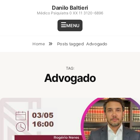
Skip
Danilo Baltieri
to
Médico Psiquiatra 0 XX 11 3120-6896
content
MENU
Home
Posts tagged
Advogado
TAG:
Advogado