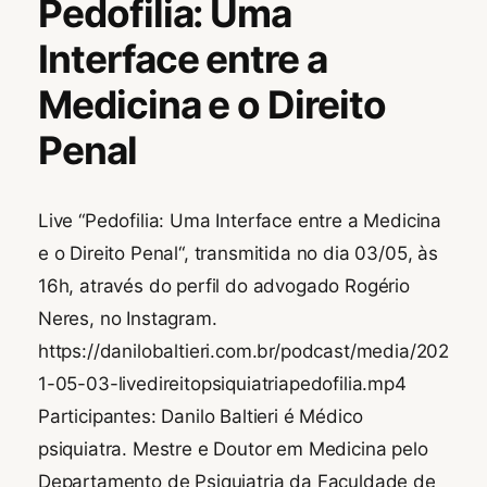
Pedofilia: Uma
,
Interface entre a
2
0
Medicina e o Direito
2
1
Penal
Live “Pedofilia: Uma Interface entre a Medicina
e o Direito Penal“, transmitida no dia 03/05, às
16h, através do perfil do advogado Rogério
Neres, no Instagram.
https://danilobaltieri.com.br/podcast/media/202
1-05-03-livedireitopsiquiatriapedofilia.mp4
Participantes: Danilo Baltieri é Médico
psiquiatra. Mestre e Doutor em Medicina pelo
Departamento de Psiquiatria da Faculdade de