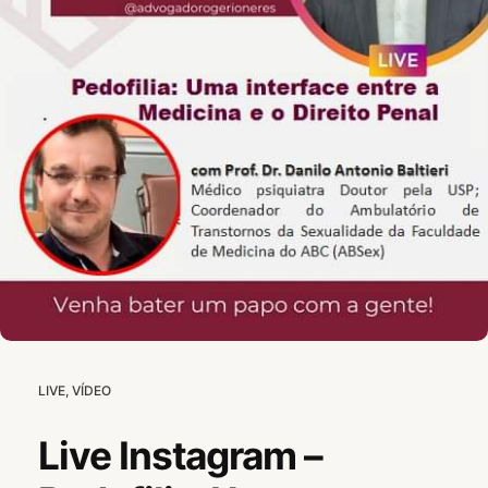
CATEGORIES:
POSTED
LIVE
,
VÍDEO
M
ON
A
I
Live Instagram –
O
3