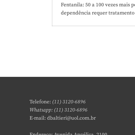
de
Previous
Fentanila: 50 a 100 vezes mais p
post:
dependência requer tratamento
Post
Telefone:
(11) 3120-6896
Whatsapp: (11) 3120-6896
E-mail: dbaltieri@uol.com.br
Endereço: Avenida Angélica, 2100.