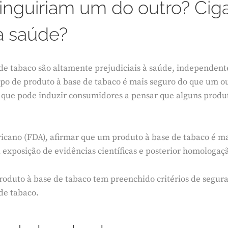
tinguiriam um do outro? Ciga
,
2
0
à saúde?
1
9
e de tabaco são altamente prejudiciais à saúde, independe
po de produto à base de tabaco é mais seguro do que um o
o que pode induzir consumidores a pensar que alguns produt
ano (FDA), afirmar que um produto à base de tabaco é ma
a exposição de evidências científicas e posterior homologaç
duto à base de tabaco tem preenchido critérios de segur
de tabaco.