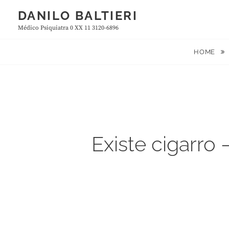
Skip
DANILO BALTIERI
to
Médico Psiquiatra 0 XX 11 3120-6896
content
HOME
Existe cigarro