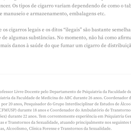
ncer. Os tipos de cigarro variam dependendo de como o taba
 de manuseio e armazenamento, embalagens etc.
os cigarros legais e os ditos “ilegais” são bastante semel
 de algumas substâncias. No momento, não há como afirma
 mais danos à saúde do que fumar um cigarro de distribuição
ofessor Livre-Docente pelo Departamento de Psiquiatria da Faculdade d
quiatria da Faculdade de Medicina do ABC durante 26 anos. Coordenador
por 20 anos, Pesquisador do Grupo Interdisciplinar de Estudos de Álcool 
MUSP) durante 18 anos e Coordenador do Ambulatório de Transtornos 
ex) durante 22 anos. Tem correntemente experiência em Psiquiatria Ger
s e Transtornos da Sexualidade, atuando principalmente nos seguintes
s, Alcoolismo, Clínica Forense e Transtornos da Sexualidade.