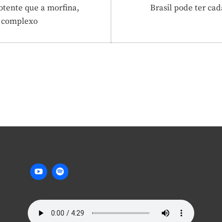
Next
otente que a morfina,
Brasil pode ter cad
post:
 complexo