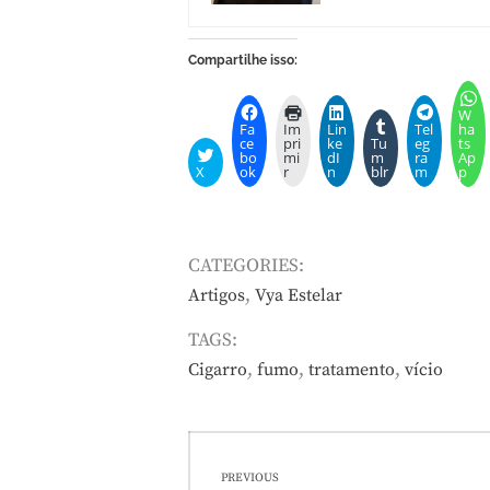
Compartilhe isso:
W
Fa
Im
Lin
Tel
ha
ce
pri
ke
Tu
eg
ts
bo
mi
dI
m
ra
Ap
X
ok
r
n
blr
m
p
CATEGORIES:
,
Artigos
Vya Estelar
TAGS:
,
,
,
Cigarro
fumo
tratamento
vício
Navegação
PREVIOUS