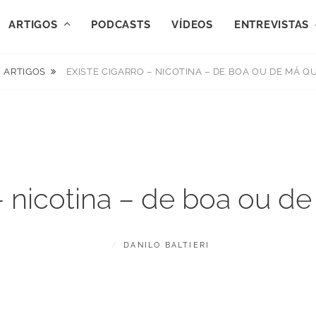
ARTIGOS
PODCASTS
VÍDEOS
ENTREVISTAS
ARTIGOS
EXISTE CIGARRO – NICOTINA – DE BOA OU DE MÁ Q
 – nicotina – de boa ou d
POSTED
BY
M
DANILO BALTIERI
ON
A
I
O
2
2