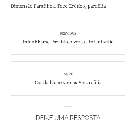
Dimensão Parafílica
,
Foco Erótico
,
parafilia
Navegação
PREVIOUS
de
Previous
Infantilismo Parafílico versus Infantofilia
post:
Post
NEXT
Next
Canibalismo versus Vorarefilia
post:
DEIXE UMA RESPOSTA