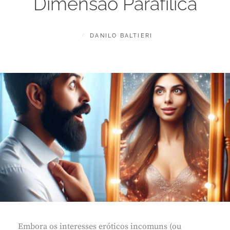
Dimensão Parafílica
POSTED
BY
J
DANILO BALTIERI
ON
U
L
H
O
2
4
,
2
0
2
4
Embora os interesses eróticos incomuns (ou